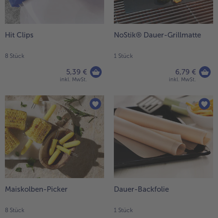
Liste.
alle Wein & Spirituosen
alle BIO
Küchenutensilien
bofrost*free
alle Küchenutensilien
alle bofrost*free
Kuchen & Torten
High Protein
Hit Clips
NoStik® Dauer-Grillmatte
alle Kuchen & Torten
alle High Protein
bofrost*plus.
8 Stück
1 Stück
alle bofrost*plus.
Pflanzliche Alternativprodukte
5,39 €
6,79 €
inkl. MwSt.
inkl. MwSt.
alle Pflanzliche Alternativprodukte
Heißluftfritteuse
alle Heißluftfritteuse
Maiskolben-Picker
Dauer-Backfolie
8 Stück
1 Stück