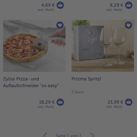
4,69 €
8,29 €
inkl. MwSt.
inkl. MwSt.
- 5 € beim Kauf von 7 Schlemmermenüs nach Wahl
Zyliss Pizza- und
Prizma Spritz!
Auflaufschneider "so easy"
2 Stück
18,29 €
21,99 €
inkl. MwSt.
inkl. MwSt.
weiter
Seite 1
von 1