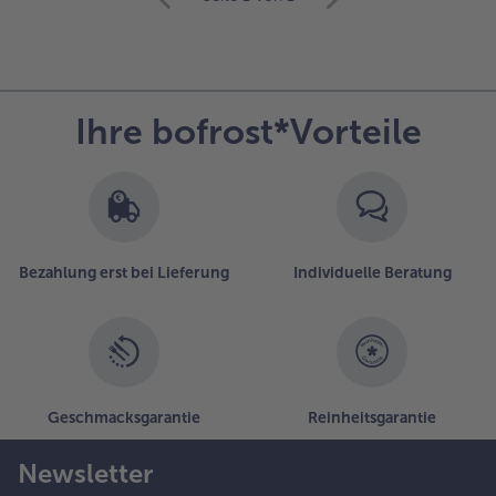
mit
der
Artikel-
Übersicht.
Es
Ihre bofrost*Vorteile
befinden
sich
6
Artikel
in
der
Liste.
Bezahlung erst bei Lieferung
Individuelle Beratung
Geschmacksgarantie
Reinheitsgarantie
Newsletter