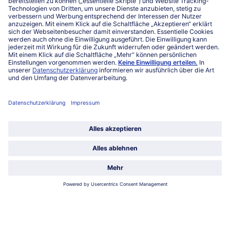
027863232
Mo-Fr. von 7 bis 20 Uhr
Service
Über bofrost*
Kategorien
Land / Sprache wählen