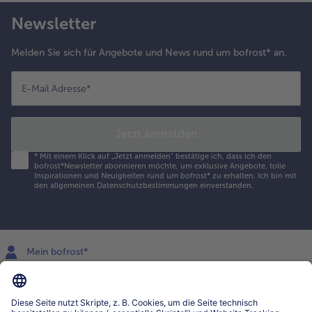
Newsletter
Melden Sie sich für Angebote und News rund um bofrost* an.
E-Mail Adresse
*
Jetzt anmelden
*
Mit einem Klick auf „Jetzt anmelden" bestätige ich, dass ich den
bofrost*Newsletter abonnieren möchte, um exklusive Angebote, tolle
Inspirationen und Neuigkeiten rund um bofrost* zu erhalten. Ich bin mit
den
allgemeinen Datenschutzbestimmungen
einverstanden.
Mein bofrost*
www.bofrost.lu
service@bofrost.lu