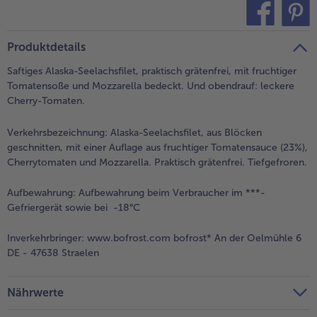
- 5 € beim Kauf von 7 Schlemmermenüs nach Wahl
teilen
pin it
Produktdetails
Saftiges Alaska-Seelachsfilet, praktisch grätenfrei, mit fruchtiger
Tomatensoße und Mozzarella bedeckt. Und obendrauf: leckere
Cherry-Tomaten.
Verkehrsbezeichnung:
Alaska-Seelachsfilet, aus Blöcken
geschnitten, mit einer Auflage aus fruchtiger Tomatensauce (23%),
Cherrytomaten und Mozzarella. Praktisch grätenfrei. Tiefgefroren.
Aufbewahrung:
Aufbewahrung beim Verbraucher im ***-
Gefriergerät sowie bei -18°C
Inverkehrbringer:
www.bofrost.com bofrost* An der Oelmühle 6
DE - 47638 Straelen
Nährwerte