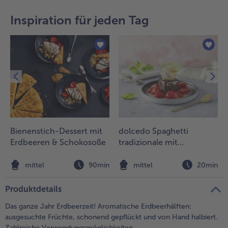
teilen
pin it
Inspiration für jeden Tag
- 5 € beim Kauf von 7 Schlemmermenüs nach Wahl
Bienenstich-Dessert mit
dolcedo Spaghetti
Erdbeeren & Schokosoße
tradizionale mit
Schokoladenkuchen und
marinierten Erdbeeren
n
mittel
90min
mittel
20min
Produktdetails
Das ganze Jahr Erdbeerzeit! Aromatische Erdbeerhälften:
ausgesuchte Früchte, schonend gepflückt und von Hand halbiert.
Zahlreiche Verwendungsmöglichkeiten.