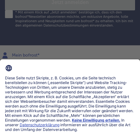
Jetzt anmelden
*
Mit einem Klick auf „Jetzt anmelden" bestätige ich, dass ich den
bofrost*Newsletter abonnieren möchte, um exklusive Angebote, tolle
Inspirationen und Neuigkeiten rund um bofrost* zu erhalten. Ich bin mit
den
allgemeinen Datenschutzbestimmungen
einverstanden.
Mein bofrost*
www.bofrost.lu
service@bofrost.lu
027863232
Mo-Fr. von 7 bis 20 Uhr
Service
Über bofrost*