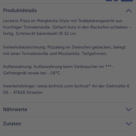
teilen
pin it
Produktdetails
- 5 € beim Kauf von 7 Schlemmermenüs nach Wahl
Leckere Pizza im Margherita-Style mit Teddybärengesicht aus
fruchtiger Tomatensoße. Einfach kurz in den Backofen schieben –
fertig. Schmeckt bärenstark! Ø 12 cm
Verkehrsbezeichnung:
Pizzateig im Steinofen gebacken, belegt
mit einer Tomatensoße und Mozzarella. Tiefgefroren.
Aufbewahrung:
Aufbewahrung beim Verbraucher im ***-
Gefriergerät sowie bei -18°C
Inverkehrbringer:
www.bofrost.com bofrost* An der Oelmühle 6
DE - 47638 Straelen
Nährwerte
Zutaten