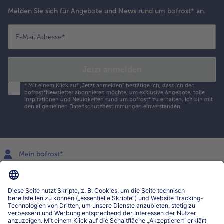
Melden Sie sich für Angebote und News rund um bofrost* an.
E-Mail Adresse
*
Jetzt anmelden
*
Mit einem Klick auf „Jetzt anmelden" bestätige ich, dass ich den
bofrost*Newsletter abonnieren möchte, um exklusive Angebote, tolle
Inspirationen und Neuigkeiten rund um bofrost* zu erhalten. Ich bin mit
den
allgemeinen Datenschutzbestimmungen
einverstanden.
Mein bofrost*
www.bofrost.lu
service@bofrost.lu
027863232
Mo-Fr. von 7 bis 20 Uhr