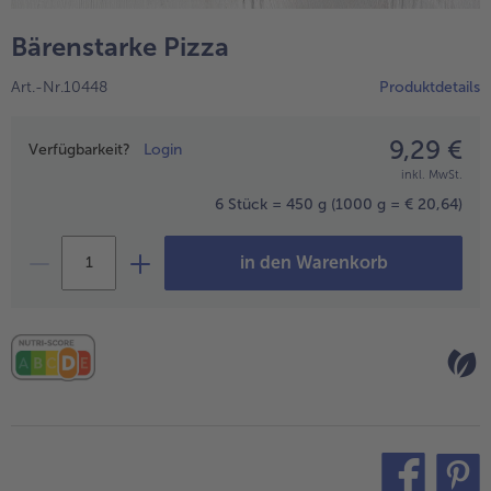
alle Wein & Spirituosen
alle BIO
Küchenutensilien
bofrost*free
Bärenstarke Pizza
alle Küchenutensilien
alle bofrost*free
Kuchen & Torten
High Protein
Art.-Nr.10448
Produktdetails
alle Kuchen & Torten
alle High Protein
bofrost*plus.
alle bofrost*plus.
9,29 €
Preisangabe
Pflanzliche Alternativprodukte
Verfügbarkeit?
Login
inkl. MwSt.
alle Pflanzliche Alternativprodukte
Heißluftfritteuse
6 Stück = 450 g
(1000 g = € 20,64)
alle Heißluftfritteuse
in den Warenkorb