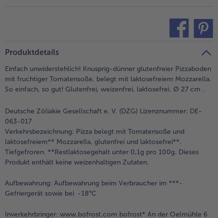
- 5 € beim Kauf von 7 Schlemmermenüs nach Wahl
teilen
pin it
Produktdetails
Einfach unwiderstehlich! Knusprig-dünner glutenfreier Pizzaboden
mit fruchtiger Tomatensoße, belegt mit laktosefreiem Mozzarella.
So einfach, so gut! Glutenfrei, weizenfrei, laktosefrei. Ø 27 cm .
Deutsche Zöliakie Gesellschaft e. V. (DZG) Lizenznummer: DE-
063-017
Verkehrsbezeichnung:
Pizza belegt mit Tomatensoße und
laktosefreiem** Mozzarella, glutenfrei und laktosefrei**.
Tiefgefroren. **Restlaktosegehalt unter 0,1g pro 100g. Dieses
Produkt enthält keine weizenhaltigen Zutaten.
Aufbewahrung:
Aufbewahrung beim Verbraucher im ***-
Gefriergerät sowie bei -18°C
Inverkehrbringer:
www.bofrost.com bofrost* An der Oelmühle 6