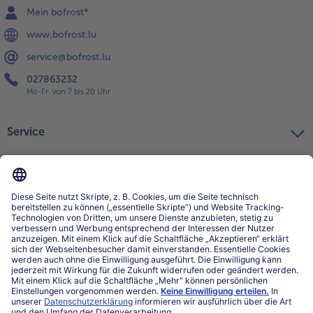
Mein bofrost*
www.bofrost.lu
service@bofrost.lu
027863232
Mo-Fr. von 7 bis 20 Uhr
Service
Über bofrost*
Kategorien