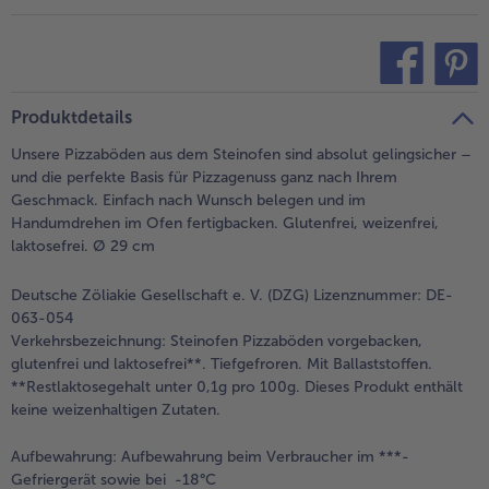
- 5 € beim Kauf von 7 Schlemmermenüs nach Wahl
teilen
pin it
Produktdetails
Unsere Pizzaböden aus dem Steinofen sind absolut gelingsicher –
und die perfekte Basis für Pizzagenuss ganz nach Ihrem
Geschmack. Einfach nach Wunsch belegen und im
Handumdrehen im Ofen fertigbacken. Glutenfrei, weizenfrei,
laktosefrei. Ø 29 cm
Deutsche Zöliakie Gesellschaft e. V. (DZG) Lizenznummer: DE-
063-054
Verkehrsbezeichnung:
Steinofen Pizzaböden vorgebacken,
glutenfrei und laktosefrei**. Tiefgefroren. Mit Ballaststoffen.
**Restlaktosegehalt unter 0,1g pro 100g. Dieses Produkt enthält
keine weizenhaltigen Zutaten.
Aufbewahrung:
Aufbewahrung beim Verbraucher im ***-
Gefriergerät sowie bei -18°C