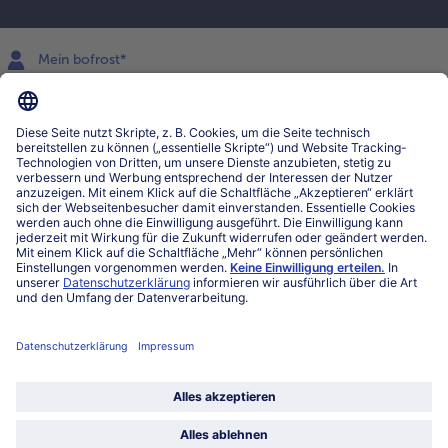
Mein bofrost*
www.bofrost.lu
service@bofrost.lu
027863232
Mo-Fr. von 7 bis 20 Uhr
Service
Über bofrost*
Kategorien