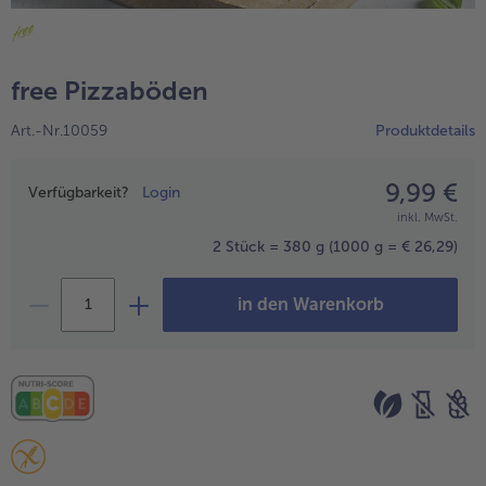
alle Wein & Spirituosen
alle BIO
Küchenutensilien
bofrost*free
alle Küchenutensilien
alle bofrost*free
Kuchen & Torten
High Protein
free Pizzaböden
alle Kuchen & Torten
alle High Protein
bofrost*plus.
Art.-Nr.10059
Produktdetails
alle bofrost*plus.
Pflanzliche Alternativprodukte
alle Pflanzliche Alternativprodukte
9,99 €
Preisangabe
Heißluftfritteuse
Verfügbarkeit?
Login
inkl. MwSt.
alle Heißluftfritteuse
2 Stück = 380 g
(1000 g = € 26,29)
in den Warenkorb