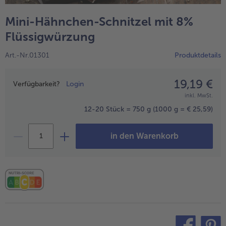
alle Wein & Spirituosen
alle BIO
Küchenutensilien
bofrost*free
Mini-Hähnchen-Schnitzel mit 8%
alle Küchenutensilien
alle bofrost*free
Kuchen & Torten
High Protein
Flüssigwürzung
alle Kuchen & Torten
alle High Protein
bofrost*plus.
Art.-Nr.01301
Produktdetails
alle bofrost*plus.
Pflanzliche Alternativprodukte
19,19 €
Preisangabe
alle Pflanzliche Alternativprodukte
Verfügbarkeit?
Login
Heißluftfritteuse
inkl. MwSt.
alle Heißluftfritteuse
12-20 Stück = 750 g
(1000 g = € 25,59)
in den Warenkorb