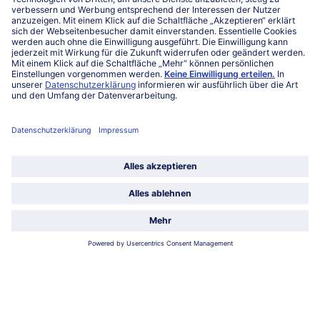
Mo-Fr. von 7 bis 20 Uhr
Service
Über bofrost*
Kategorien
Land / Sprache wählen