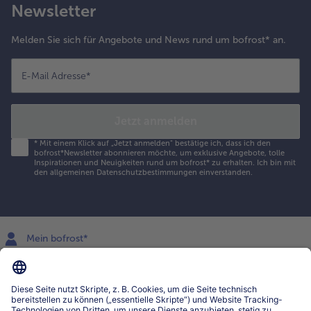
Newsletter
Melden Sie sich für Angebote und News rund um bofrost* an.
E-Mail Adresse
*
Jetzt anmelden
*
Mit einem Klick auf „Jetzt anmelden" bestätige ich, dass ich den
bofrost*Newsletter abonnieren möchte, um exklusive Angebote, tolle
Inspirationen und Neuigkeiten rund um bofrost* zu erhalten. Ich bin mit
den
allgemeinen Datenschutzbestimmungen
einverstanden.
Mein bofrost*
www.bofrost.lu
service@bofrost.lu
027863232