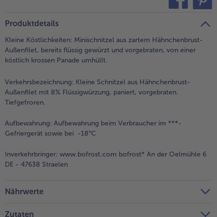
teilen
pin it
- 5 € beim Kauf von 7 Schlemmermenüs nach Wahl
Produktdetails
Kleine Köstlichkeiten: Minischnitzel aus zartem Hähnchenbrust-
Außenfilet, bereits flüssig gewürzt und vorgebraten, von einer
köstlich krossen Panade umhüllt.
Verkehrsbezeichnung:
Kleine Schnitzel aus Hähnchenbrust-
Außenfilet mit 8% Flüssigwürzung, paniert, vorgebraten.
Tiefgefroren.
Aufbewahrung:
Aufbewahrung beim Verbraucher im ***-
Gefriergerät sowie bei -18°C
Inverkehrbringer:
www.bofrost.com bofrost* An der Oelmühle 6
DE - 47638 Straelen
Nährwerte
Zutaten