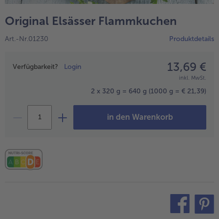
alle Wein & Spirituosen
alle BIO
Küchenutensilien
bofrost*free
Original Elsässer Flammkuchen
alle Küchenutensilien
alle bofrost*free
Kuchen & Torten
High Protein
Art.-Nr.01230
Produktdetails
alle Kuchen & Torten
alle High Protein
bofrost*plus.
alle bofrost*plus.
13,69 €
Preisangabe
Pflanzliche Alternativprodukte
Verfügbarkeit?
Login
inkl. MwSt.
alle Pflanzliche Alternativprodukte
Heißluftfritteuse
2 x 320 g = 640 g
(1000 g = € 21,39)
alle Heißluftfritteuse
in den Warenkorb