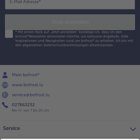
E-Mail Adresse
*
Jetzt anmelden
*
Mit einem Klick auf „Jetzt anmelden" bestätige ich, dass ich den
bofrost*Newsletter abonnieren möchte, um exklusive Angebote, tolle
Inspirationen und Neuigkeiten rund um bofrost* zu erhalten. Ich bin mit
den
allgemeinen Datenschutzbestimmungen
einverstanden.
Mein bofrost*
www.bofrost.lu
service@bofrost.lu
027863232
Mo-Fr. von 7 bis 20 Uhr
Service