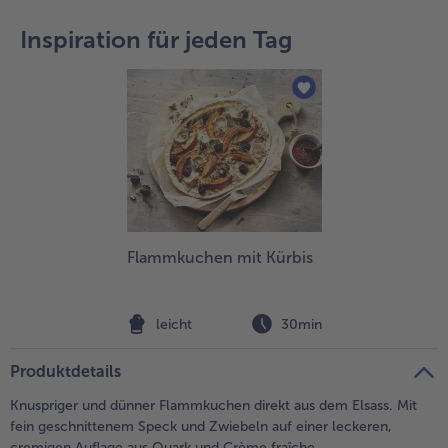
teilen
pin it
Inspiration für jeden Tag
- 5 € beim Kauf von 7 Schlemmermenüs nach Wahl
Flammkuchen mit Kürbis
leicht
30min
Produktdetails
Knuspriger und dünner Flammkuchen direkt aus dem Elsass. Mit
fein geschnittenem Speck und Zwiebeln auf einer leckeren,
cremigen Auflage aus Quark und Crème fraîche.