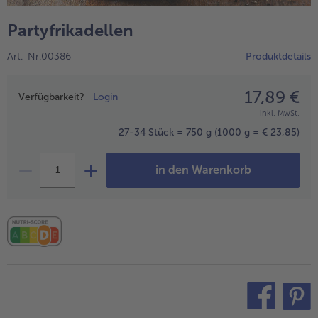
alle Wein & Spirituosen
alle BIO
Küchenutensilien
bofrost*free
Partyfrikadellen
alle Küchenutensilien
alle bofrost*free
Kuchen & Torten
High Protein
Art.-Nr.00386
Produktdetails
alle Kuchen & Torten
alle High Protein
bofrost*plus.
alle bofrost*plus.
17,89 €
Preisangabe
Pflanzliche Alternativprodukte
Verfügbarkeit?
Login
inkl. MwSt.
alle Pflanzliche Alternativprodukte
Heißluftfritteuse
27-34 Stück = 750 g
(1000 g = € 23,85)
alle Heißluftfritteuse
in den Warenkorb