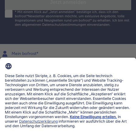
Jetzt anmelden
*
Mit einem Klick auf „Jetzt anmelden" bestätige ich, dass ich den
bofrost*Newsletter abonnieren möchte, um exklusive Angebote, tolle
Inspirationen und Neuigkeiten rund um bofrost* zu erhalten. Ich bin mit
den
allgemeinen Datenschutzbestimmungen
einverstanden.
Mein bofrost*
www.bofrost.lu
service@bofrost.lu
027863232
Mo-Fr. von 7 bis 20 Uhr
Service
Über bofrost*