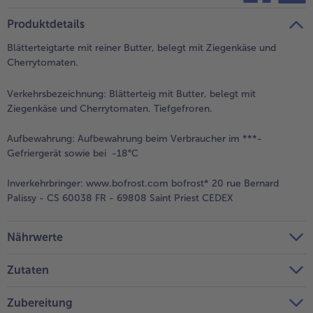
teilen
pin it
Produktdetails
- 5 € beim Kauf von 7 Schlemmermenüs nach Wahl
Blätterteigtarte mit reiner Butter, belegt mit Ziegenkäse und
Cherrytomaten.
Verkehrsbezeichnung:
Blätterteig mit Butter, belegt mit
Ziegenkäse und Cherrytomaten. Tiefgefroren.
Aufbewahrung:
Aufbewahrung beim Verbraucher im ***-
Gefriergerät sowie bei -18°C
Inverkehrbringer:
www.bofrost.com bofrost* 20 rue Bernard
Palissy - CS 60038 FR - 69808 Saint Priest CEDEX
Nährwerte
Zutaten
Zubereitung