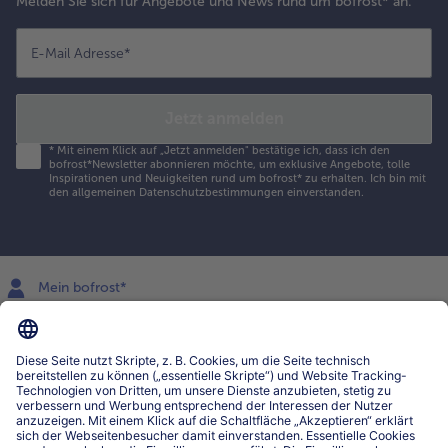
Melden Sie sich für Angebote und News rund um bofrost* an.
E-Mail Adresse
*
Jetzt anmelden
*
Mit einem Klick auf „Jetzt anmelden" bestätige ich, dass ich den
bofrost*Newsletter abonnieren möchte, um exklusive Angebote, tolle
Inspirationen und Neuigkeiten rund um bofrost* zu erhalten. Ich bin mit
den
allgemeinen Datenschutzbestimmungen
einverstanden.
Mein bofrost*
www.bofrost.lu
service@bofrost.lu
027863232
Mo-Fr. von 7 bis 20 Uhr