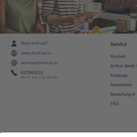
Mein bofrost*
Service
www.bofrost.lu
Kontakt
service@bofrost.lu
Artikel direkt
027863232
Kataloge
Mo-Fr. von 7 bis 20 Uhr
Newsletter
Bestellung & 
FAQ