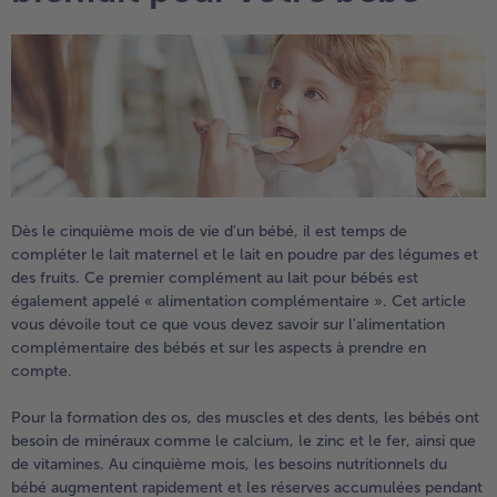
TousVins & Alcools
TousBIO
Ustensiles de cuisine
bofrost*free
TousUstensiles de cuisine
Tousbofrost*free
Gâteaux & Tartes
High Protein
TousGâteaux & Tartes
TousHigh Protein
bofrost*plus.
Tousbofrost*plus.
Alternatives végétale
TousAlternatives végétale
Friteuse à air chaud
TousFriteuse à air chaud
Dès le cinquième mois de vie d'un bébé, il est temps de
compléter le lait maternel et le lait en poudre par des légumes et
des fruits. Ce premier complément au lait pour bébés est
également appelé « alimentation complémentaire ». Cet article
vous dévoile tout ce que vous devez savoir sur l'alimentation
complémentaire des bébés et sur les aspects à prendre en
compte.
Pour la formation des os, des muscles et des dents, les bébés ont
besoin de minéraux comme le calcium, le zinc et le fer, ainsi que
de vitamines. Au cinquième mois, les besoins nutritionnels du
bébé augmentent rapidement et les réserves accumulées pendant