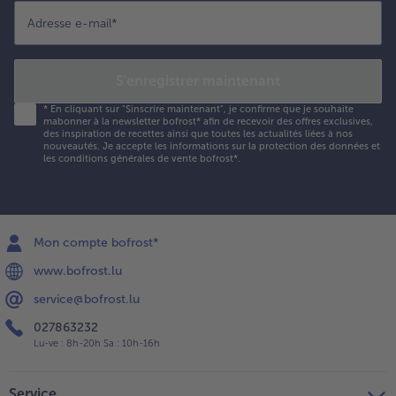
Adresse e-mail
*
S'enregistrer maintenant
*
En cliquant sur "Sinscrire maintenant", je confirme que je souhaite
mabonner à la newsletter bofrost* afin de recevoir des offres exclusives,
des inspiration de recettes ainsi que toutes les actualités liées à nos
nouveautés. Je accepte les
informations sur la protection des données et
les conditions générales de vente bofrost*
.
Mon compte bofrost*
www.bofrost.lu
service@bofrost.lu
027863232
Lu-ve : 8h-20h Sa : 10h-16h
Service