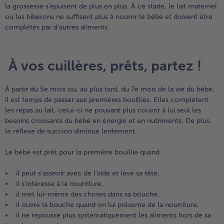
la grossesse s'épuisent de plus en plus. À ce stade, le lait maternel
ou les biberons ne suffisent plus à nourrir le bébé et doivent être
- 5 € à l’achat de 7 menus au choix
complétés par d'autres aliments.
À vos cuillères, prêts, partez !
À partir du 5e mois ou, au plus tard, du 7e mois de la vie du bébé,
il est temps de passer aux premières bouillies. Elles complètent
les repas au lait, celui-ci ne pouvant plus couvrir à lui seul les
besoins croissants du bébé en énergie et en nutriments. De plus,
le réflexe de succion diminue lentement.
Le bébé est prêt pour la première bouillie quand
• il peut s'asseoir avec de l'aide et lève sa tête,
• il s'intéresse à la nourriture,
• il met lui-même des choses dans sa bouche,
• il ouvre la bouche quand on lui présente de la nourriture,
• il ne repousse plus systématiquement les aliments hors de sa