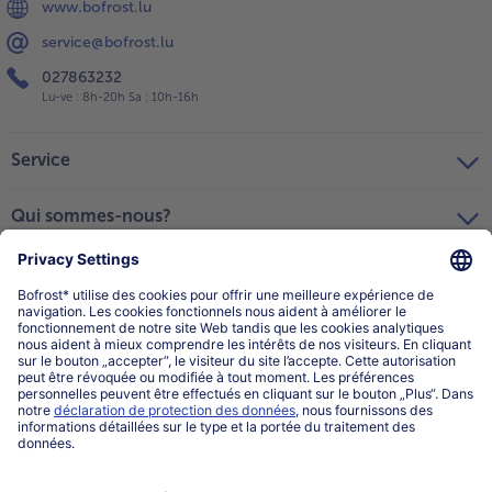
www.bofrost.lu
service@bofrost.lu
027863232
Lu-ve : 8h-20h Sa : 10h-16h
Service
Qui sommes-nous?
Catégories