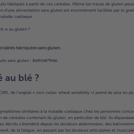
uits fabriqués à partir de ces céréales. Même les traces de gluten peu
d’une alimentation sans gluten est énormément facilitée par le gra
 maladie cœliaque.
nt-e au gluten ?
écialités fabriquées sans gluten.
its sans gluten :
bofrost*free.
é au blé ?
WS, de l’anglais « non-celiac wheat sensitivity ») prend de plus en pl
ymptômes similaires à la maladie cœliaque chez les personnes conce
de céréales contenant du gluten, en particulier de blé. Ils disparaiss
les décrits s’étendent depuis les douleurs abdominales, des ballonneme
ent, de la fatigue, en passant par les douleurs articulaires et musculai