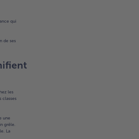
rance qui
on de ses
ifient
hez les
s classes
ne une
n grêle.
le. La