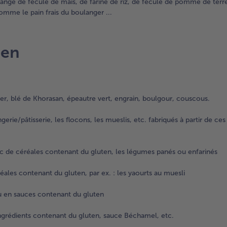
ange de fécule de maïs, de farine de riz, de fécule de pomme de terre
omme le pain frais du boulanger ...
ten
nier, blé de Khorasan, épeautre vert, engrain, boulgour, couscous.
erie/pâtisserie, les flocons, les mueslis, etc. fabriqués à partir de ces
c de céréales contenant du gluten, les légumes panés ou enfarinés
éales contenant du gluten, par ex. : les yaourts au muesli
u en sauces contenant du gluten
ingrédients contenant du gluten, sauce Béchamel, etc.