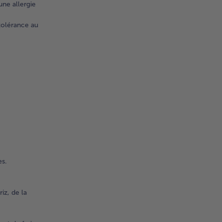
une allergie
tolérance au
es.
iz, de la