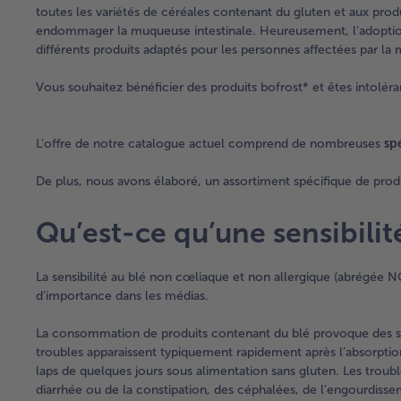
toutes les variétés de céréales contenant du gluten et aux prod
endommager la muqueuse intestinale. Heureusement, l’adoption 
différents produits adaptés pour les personnes affectées par la
Vous souhaitez bénéficier des produits bofrost* et êtes intoléra
L’offre de notre catalogue actuel comprend de nombreuses
sp
De plus, nous avons élaboré, un assortiment spécifique de produ
Qu’est-ce qu’une sensibilit
La sensibilité au blé non cœliaque et non allergique (abrégée NC
d’importance dans les médias.
La consommation de produits contenant du blé provoque des s
troubles apparaissent typiquement rapidement après l’absorption 
laps de quelques jours sous alimentation sans gluten. Les troub
diarrhée ou de la constipation, des céphalées, de l’engourdissem