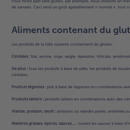
Pour notre pain sans gluten, par exemple, nous utilisons un mél
de sarrasin. Ceci rend un goût agréablement « normal », tout c
Aliments contenant du glu
Les produits de la liste suivante contiennent du gluten :
Céréales :
blé, avoine, orge, seigle, épeautre, triticale, amidon
De plus :
tous les produits à base de pâte, les produits de boulang
céréales.
Fruits et légumes :
plat à base de légumes en combinaisons ave
Produits laitiers :
produits laitiers en combinaisons avec des cér
Viande, poisson, œufs :
poissons ou viandes panés, enfarinés o
Matières grasses, épices, sauces,…:
toutes les sauces à base d’