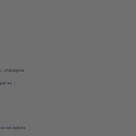
c, châtaignes
par ex. :
ous les épices