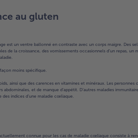
ce au gluten
ge est un ventre ballonné en contraste avec un corps maigre. Des sel
ubles de la croissance, des vomissements occasionnels d’un repas, un
aladie.
 façon moins spécifique.
poids, ainsi que des carences en vitamines et minéraux. Les personnes
rs abdominales, et de manque d’appétit. D’autres maladies immunitai
e des indices d’une maladie cœliaque.
 actuellement connue pour les cas de maladie cœliaque consiste à re