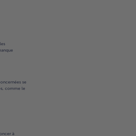
les
 manque
 concernées se
res, comme le
noncer à