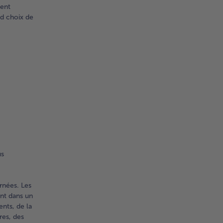
vent
nd choix de
us
rnées. Les
ent dans un
nts, de la
res, des