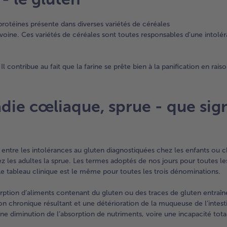
protéines présente dans diverses variétés de céréales
 l’avoine. Ces variétés de céréales sont toutes responsables d’une intolé
 contribue au fait que la farine se prête bien à la panification en rais
die cœliaque, sprue - que sign
e entre les intolérances au gluten diagnostiquées chez les enfants ou c
ez les adultes la sprue. Les termes adoptés de nos jours pour toutes le
Le tableau clinique est le même pour toutes les trois dénominations.
rption d’aliments contenant du gluten ou des traces de gluten entraî
on chronique résultant et une détérioration de la muqueuse de l’intesti
une diminution de l’absorption de nutriments, voire une incapacité tota