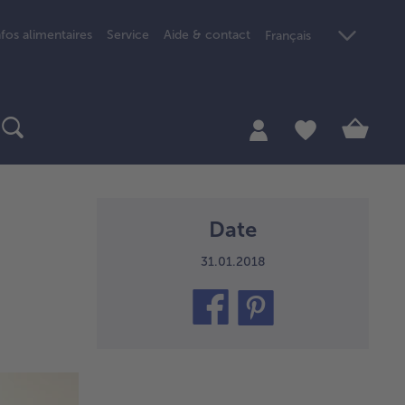
nfos alimentaires
Service
Aide & contact
Français
Date
31.01.2018
teilen
pin
it