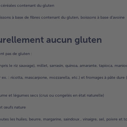
céréales contenant du gluten
oissons à base de fibres contenant du gluten, boissons à base d’avoine
urellement aucun gluten
nt pas de gluten :
ris le riz sauvage), millet, sarrasin, quinoa, amarante, tapioca, manio
r ex. : ricotta, mascarpone, mozzarella, etc.) et fromages à pâte dure (
légume et légumes secs (crus ou congelés en état naturelle)
 et œufs nature
outes les huiles, beurre, margarine, saindoux , vinaigre, sel, poivre et t