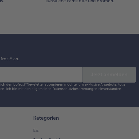
s.
künstliche Farbstoffe und Aromen.
frost* an.
Jetzt anmelden
s ich den bofrost*Newsletter abonnieren möchte, um exklusive Angebote, tolle
en. Ich bin mit den
allgemeinen Datenschutzbestimmungen
einverstanden.
Kategorien
Eis