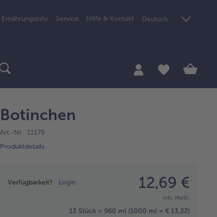
Ernährungsinfo
Service
Hilfe & Kontakt
Deutsch
Botinchen
Art.-Nr. 11179
Produktdetails
Preisangabe
12,69 €
Verfügbarkeit?
Login
inkl. MwSt.
12 Stück = 960 ml
(1000 ml = € 13,22)