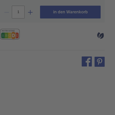
in den Warenkorb
teilen
pin
it