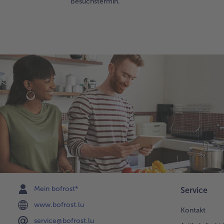
Besuchstermin.
Mein bofrost*
Service
www.bofrost.lu
Kontakt
service@bofrost.lu