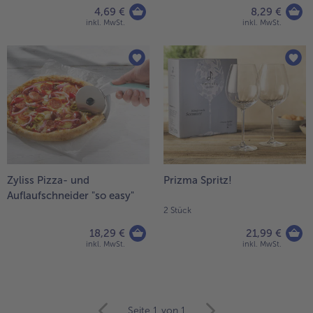
4,69 €
8,29 €
inkl. MwSt.
inkl. MwSt.
- 5 € beim Kauf von 7 Schlemmermenüs nach Wahl
Zyliss Pizza- und
Prizma Spritz!
Auflaufschneider "so easy"
2 Stück
18,29 €
21,99 €
inkl. MwSt.
inkl. MwSt.
weiter
Seite 1
von 1