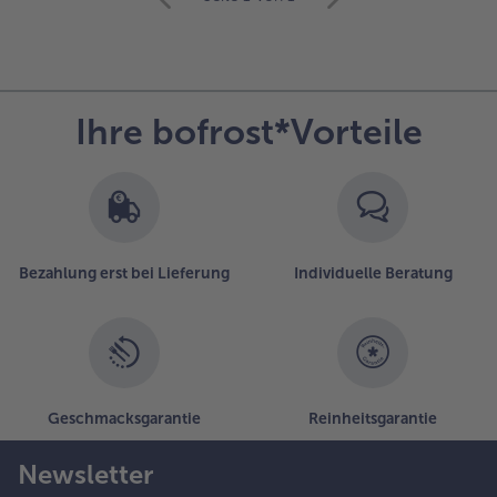
mit
der
Artikel-
Übersicht.
Es
Ihre bofrost*Vorteile
befinden
sich
6
Artikel
in
der
Liste.
Bezahlung erst bei Lieferung
Individuelle Beratung
Geschmacksgarantie
Reinheitsgarantie
Newsletter