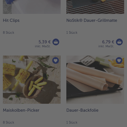
Liste.
alle Wein & Spirituosen
alle BIO
Küchenutensilien
bofrost*free
alle Küchenutensilien
alle bofrost*free
Kuchen & Torten
High Protein
Hit Clips
NoStik® Dauer-Grillmatte
alle Kuchen & Torten
alle High Protein
bofrost*plus.
8 Stück
1 Stück
alle bofrost*plus.
Pflanzliche Alternativprodukte
5,39 €
6,79 €
inkl. MwSt.
inkl. MwSt.
alle Pflanzliche Alternativprodukte
Heißluftfritteuse
alle Heißluftfritteuse
Maiskolben-Picker
Dauer-Backfolie
8 Stück
1 Stück