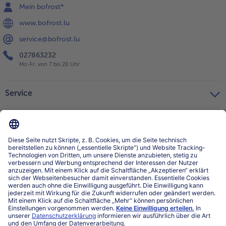
Mein bofrost*
www.bofrost.lu
service@bofrost.lu
027863232
Mo-Fr. von 7 bis 20 Uhr
Service
Über bofrost*
Kategorien