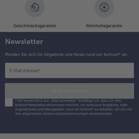
- 5 € beim Kauf von 7 Schlemmermenüs nach Wahl
Geschmacksgarantie
Reinheitsgarantie
Newsletter
Melden Sie sich für Angebote und News rund um bofrost* an.
E-Mail Adresse
*
Jetzt anmelden
*
Mit einem Klick auf „Jetzt anmelden" bestätige ich, dass ich den
bofrost*Newsletter abonnieren möchte, um exklusive Angebote, tolle
Inspirationen und Neuigkeiten rund um bofrost* zu erhalten. Ich bin mit
den
allgemeinen Datenschutzbestimmungen
einverstanden.