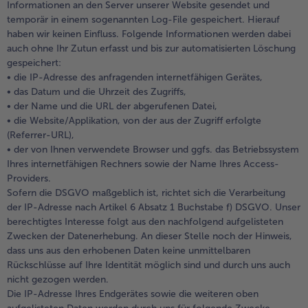
Informationen an den Server unserer Website gesendet und
temporär in einem sogenannten Log-File gespeichert. Hierauf
haben wir keinen Einfluss. Folgende Informationen werden dabei
- 5 € beim Kauf von 7 Schlemmermenüs nach Wah
auch ohne Ihr Zutun erfasst und bis zur automatisierten Löschung
gespeichert:
• die IP-Adresse des anfragenden internetfähigen Gerätes,
• das Datum und die Uhrzeit des Zugriffs,
• der Name und die URL der abgerufenen Datei,
• die Website/Applikation, von der aus der Zugriff erfolgte
(Referrer-URL),
• der von Ihnen verwendete Browser und ggfs. das Betriebssystem
Ihres internetfähigen Rechners sowie der Name Ihres Access-
Providers.
Sofern die DSGVO maßgeblich ist, richtet sich die Verarbeitung
der IP-Adresse nach Artikel 6 Absatz 1 Buchstabe f) DSGVO. Unser
berechtigtes Interesse folgt aus den nachfolgend aufgelisteten
Zwecken der Datenerhebung. An dieser Stelle noch der Hinweis,
dass uns aus den erhobenen Daten keine unmittelbaren
Rückschlüsse auf Ihre Identität möglich sind und durch uns auch
nicht gezogen werden.
Die IP-Adresse Ihres Endgerätes sowie die weiteren oben