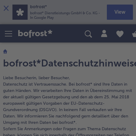
×
bofrost*
View
bofrost* Dienstleistungs GmbH & Co. KG
-
In Google Play
Produkte
Themenwelten
Rezepte
Pizza
Sommer & Grillen
Feines mit Fleisch
alle Pizza
alle Sommer & Grillen
alle Feines mit Fleisch
Kartoffelprodukte
Neuheiten
Süßes und Desserts
bofrost*Datenschutzhinweis
alle Kartoffelprodukte
alle Neuheiten
alle Süßes und Desserts
Beilagen
Nur für kurze Zeit
alle Beilagen
alle Nur für kurze Zeit
Suppeneinlagen
Angebote
Liebe Besucherin, lieber Besucher,
Datenschutz ist Vertrauenssache. Bei bofrost* sind Ihre Daten in
alle Suppeneinlagen
alle Angebote
Brot & Brötchen
Frisch
guten Händen. Wir verarbeiten Ihre Daten in Übereinstimmung mit
alle Brot & Brötchen
alle Frisch
der aktuell gültigen Gesetzgebung und den ab dem 25. Mai 2018
Snacks
Länderküche
europaweit gültigen Vorgaben der EU-Datenschutz-
alle Snacks
alle Länderküche
Grundverordnung (DSGVO). In keinem Fall verkaufen wir Ihre
Süßspeisen
Kids-Produkte
Daten. Wir informieren Sie nachfolgend gern detailliert über den
alle Süßspeisen
alle Kids-Produkte
Obst
Vegetarisch
Umgang mit Ihren Daten bei bofrost*.
Sofern Sie Anmerkungen oder Fragen zum Thema Datenschutz
alle Obst
alle Vegetarisch
Wein & Spirituosen
BIO
haben, können Sie sich innerhalb der Öffnungszeiten per Telefon