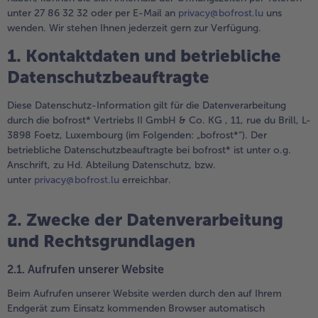
alle Wein & Spirituosen
alle BIO
unter 27 86 32 32 oder per E-Mail an
privacy@bofrost.lu
uns
Küchenutensilien
bofrost*free
wenden. Wir stehen Ihnen jederzeit gern zur Verfügung.
alle Küchenutensilien
alle bofrost*free
Kuchen & Torten
High Protein
1. Kontaktdaten und betriebliche
alle Kuchen & Torten
alle High Protein
bofrost*plus.
Datenschutzbeauftragte
alle bofrost*plus.
Pflanzliche Alternativprodukte
Diese Datenschutz-Information gilt für die Datenverarbeitung
alle Pflanzliche Alternativprodukte
durch die bofrost* Vertriebs II GmbH & Co. KG , 11, rue du Brill, L-
Heißluftfritteuse
3898 Foetz, Luxembourg (im Folgenden: „bofrost*“). Der
alle Heißluftfritteuse
betriebliche Datenschutzbeauftragte bei bofrost* ist unter o.g.
Anschrift, zu Hd. Abteilung Datenschutz, bzw.
unter
privacy@bofrost.lu
erreichbar.
2. Zwecke der Datenverarbeitung
und Rechtsgrundlagen
2.1. Aufrufen unserer Website
Beim Aufrufen unserer Website werden durch den auf Ihrem
Endgerät zum Einsatz kommenden Browser automatisch