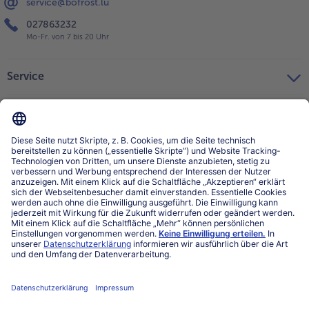
service@bofrost.lu
027863232
Mo-Fr. von 7 bis 20 Uhr
Service
Über bofrost*
Kategorien