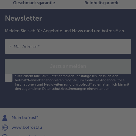
Geschmacksgarantie
Reinheitsgarantie
Newsletter
Melden Sie sich für Angebote und News rund um bofrost* an.
E-Mail Adresse
*
Jetzt anmelden
*
Mit einem Klick auf „Jetzt anmelden" bestätige ich, dass ich den
bofrost*Newsletter abonnieren möchte, um exklusive Angebote, tolle
Inspirationen und Neuigkeiten rund um bofrost* zu erhalten. Ich bin mit
den
allgemeinen Datenschutzbestimmungen
einverstanden.
Mein bofrost*
www.bofrost.lu