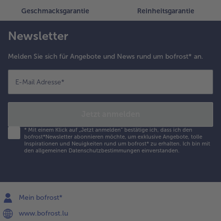
Geschmacksgarantie
Reinheitsgarantie
Newsletter
Melden Sie sich für Angebote und News rund um bofrost* an.
E-Mail Adresse
*
Jetzt anmelden
*
Mit einem Klick auf „Jetzt anmelden" bestätige ich, dass ich den
bofrost*Newsletter abonnieren möchte, um exklusive Angebote, tolle
Inspirationen und Neuigkeiten rund um bofrost* zu erhalten. Ich bin mit
den
allgemeinen Datenschutzbestimmungen
einverstanden.
Mein bofrost*
www.bofrost.lu