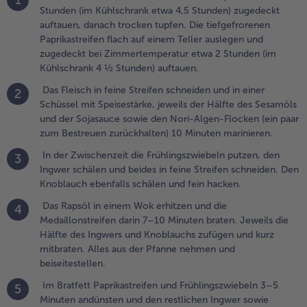
Stunden (im Kühlschrank etwa 4,5 Stunden) zugedeckt
.
auftauen, danach trocken tupfen. Die tiefgefrorenen
as Rapsöl in
Paprikastreifen flach auf einem Teller auslegen und
inem Wok
zugedeckt bei Zimmertemperatur etwa 2 Stunden (im
rhitzen und die
Kühlschrank 4 ½ Stunden) auftauen.
edaillonstreifen
Das Fleisch in feine Streifen schneiden und in einer
2
arin 7–10
Schüssel mit Speisestärke, jeweils der Hälfte des Sesamöls
inuten braten.
und der Sojasauce sowie den Nori-Algen-Flocken (ein paar
eweils die
zum Bestreuen zurückhalten) 10 Minuten marinieren.
älfte des
ngwers und
In der Zwischenzeit die Frühlingszwiebeln putzen, den
3
noblauchs
Ingwer schälen und beides in feine Streifen schneiden. Den
ufügen und kurz
Knoblauch ebenfalls schälen und fein hacken.
itbraten. Alles
Das Rapsöl in einem Wok erhitzen und die
4
us der Pfanne
Medaillonstreifen darin 7–10 Minuten braten. Jeweils die
ehmen und
Hälfte des Ingwers und Knoblauchs zufügen und kurz
eiseitestellen.
mitbraten. Alles aus der Pfanne nehmen und
beiseitestellen.
.
m Bratfett
Im Bratfett Paprikastreifen und Frühlingszwiebeln 3–5
5
aprikastreifen
Minuten andünsten und den restlichen Ingwer sowie