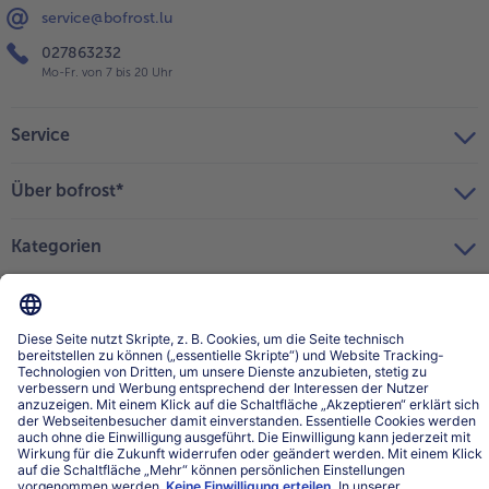
service@bofrost.lu
027863232
Mo-Fr. von 7 bis 20 Uhr
Service
Über bofrost*
Kategorien