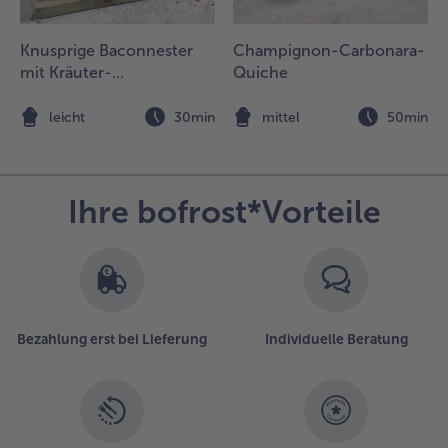
Knusprige Baconnester
Champignon-Carbonara-
mit Kräuter-
Quiche
Paprikacreme, Garnelen
und Granatapfel
n
leicht
30min
mittel
50min
Ihre bofrost*Vorteile
Bezahlung erst bei Lieferung
Individuelle Beratung