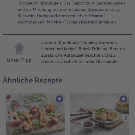
nd
Knoblauch hinzufügen. Das Fleisch zum Gemüse geben
rühlingszwiebeln
und die Mischung mit der restlichen Sojasauce, Essig,
–5 Minuten
Reiswein, Honig und dem restlichen Sesamöl
ndünsten und
abschmecken. Mit Nori-Flocken bestreut servieren.
en restlichen
ngwer sowie
noblauch
aus dem Kochbuch "Frühling, Sommer,
inzufügen. Das
Herbst und lecker" Rubrik Frühling. Bitte die
leisch zum
zusätzliche Auftauzeit beachten. Dazu
emüse geben
Unser Tipp
passen asiatische Eier- oder Glasnudeln.
nd die Mischung
it der restlichen
ojasauce, Essig,
Ähnliche Rezepte
eiswein, Honig
nd dem
estlichen
esamöl
bschmecken.
it Nori-Flocken
estreut
ervieren.