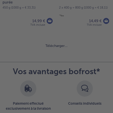
purée
450 g (1000 g = € 33,31)
2 x 400 g = 800 g (1000 g = € 18,11)
14,99 €
14,49 €
TVA incluse
TVA incluse
Télécharger...
Continuer
avec
la
vue
Vos avantages bofrost*
d’ensemble
des
articles.
Vous
avez
118
Paiement effectué
Conseils individuels
articles
exclusivement à la livraison
sur