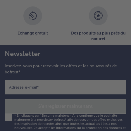
la
liste.
Échange gratuit
Des produits au plus près du
naturel
Newsletter
Inscrivez-vous pour recevoir les offres et les nouveautés de
bofrost*.
Adresse e-mail
*
S'enregistrer maintenant
*
En cliquant sur "Sinscrire maintenant", je confirme que je souhaite
mabonner à la newsletter bofrost* afin de recevoir des offres exclusives,
des inspiration de recettes ainsi que toutes les actualités liées à nos
nouveautés. Je accepte les
informations sur la protection des données et