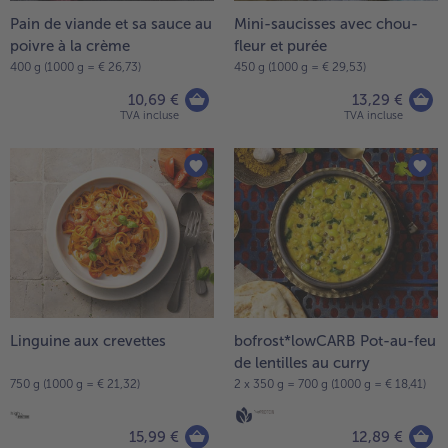
Pain de viande et sa sauce au
Mini-saucisses avec chou-
- 5 € à l’achat de 7 menus au choix
poivre à la crème
fleur et purée
400 g (1000 g = € 26,73)
450 g (1000 g = € 29,53)
10,69 €
13,29 €
TVA incluse
TVA incluse
Linguine aux crevettes
bofrost*lowCARB Pot-au-feu
de lentilles au curry
750 g (1000 g = € 21,32)
2 x 350 g = 700 g (1000 g = € 18,41)
15,99 €
12,89 €