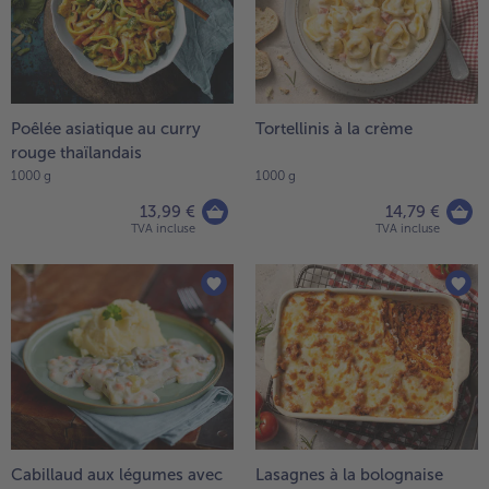
Poêlée asiatique au curry
Tortellinis à la crème
rouge thaïlandais
1000 g
1000 g
13,99 €
14,79 €
TVA incluse
TVA incluse
Cabillaud aux légumes avec
Lasagnes à la bolognaise