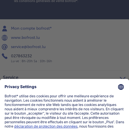
les conditions générales de vente bofrost*
.
Mon compte bofrost*
www.bofrost.lu
service@bofrost.lu
027863232
Lu-ve : 8h-20h Sa : 10h-16h
Service
Qui sommes-nous?
Catégories