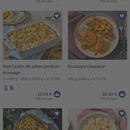
TVA incluse
TVA incluse
free Gratin de pâtes jambon-
Escalope chasseur
fromage
2 x 400 g = 800 g (1000 g = € 19,36)
400 g (1000 g = € 26,73)
15,49 €
10,69 €
TVA incluse
TVA incluse