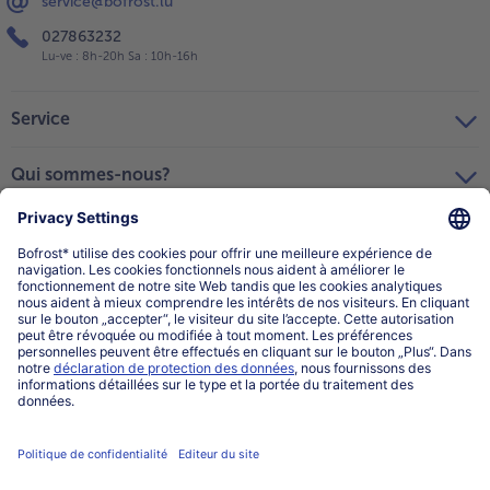
service@bofrost.lu
027863232
Lu-ve : 8h-20h Sa : 10h-16h
Service
Qui sommes-nous?
Catégories