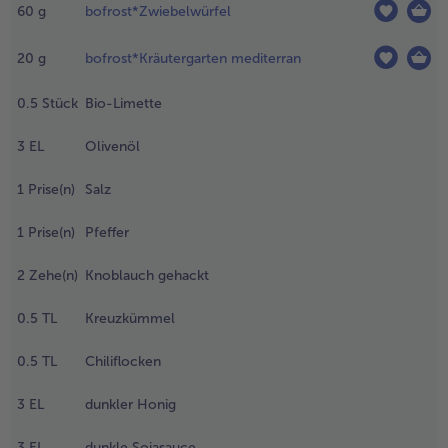
iefgefrorenen
60
g
bofrost*Zwiebelwürfel
aprikastreifen
- 5 € beim Kauf von 7 Schlemmermenüs nach Wahl
lach auf einem
20
g
bofrost*Kräutergarten mediterran
eller auslegen
nd zugedeckt bei
0.5
Stück
Bio-Limette
immertemperatur
twa 2 Stunden
3
EL
Olivenöl
im Kühlschrank
twa 4 ½ Stunden)
1
Prise(n)
Salz
uftauen lassen.
ie
1
Prise(n)
Pfeffer
uftauflüssigkeit
eggießen.
2
Zehe(n)
Knoblauch gehackt
.
0.5
TL
Kreuzkümmel
ür die Salsa
ie Tomaten
0.5
TL
Chiliflocken
aschen, von
en
3
EL
dunkler Honig
tielansätzen
nd Samen
efreien und
3
EL
dunkle Sojasauce