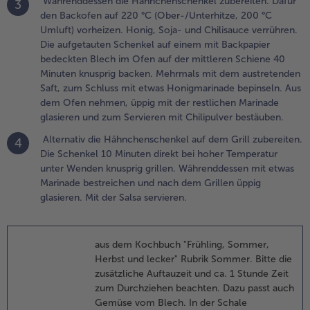
Währenddessen die Hähnchenschenkel zubereiten. Dafür
3
hilisauce
den Backofen auf 220 °C (Ober-/Unterhitze, 200 °C
errühren. Die
Umluft) vorheizen. Honig, Soja- und Chilisauce verrühren.
ufgetauten
Die aufgetauten Schenkel auf einem mit Backpapier
chenkel auf
bedeckten Blech im Ofen auf der mittleren Schiene 40
inem mit
Minuten knusprig backen. Mehrmals mit dem austretenden
ackpapier
Saft, zum Schluss mit etwas Honigmarinade bepinseln. Aus
edeckten Blech
dem Ofen nehmen, üppig mit der restlichen Marinade
m Ofen auf der
glasieren und zum Servieren mit Chilipulver bestäuben.
ittleren Schiene
0 Minuten
Alternativ die Hähnchenschenkel auf dem Grill zubereiten.
4
nusprig backen.
Die Schenkel 10 Minuten direkt bei hoher Temperatur
ehrmals mit dem
unter Wenden knusprig grillen. Währenddessen mit etwas
ustretenden Saft,
Marinade bestreichen und nach dem Grillen üppig
um Schluss mit
glasieren. Mit der Salsa servieren.
twas
onigmarinade
epinseln. Aus
aus dem Kochbuch "Frühling, Sommer,
em Ofen
Herbst und lecker" Rubrik Sommer. Bitte die
ehmen, üppig mit
zusätzliche Auftauzeit und ca. 1 Stunde Zeit
er restlichen
zum Durchziehen beachten. Dazu passt auch
arinade glasieren
Gemüse vom Blech. In der Schale
nd zum Servieren