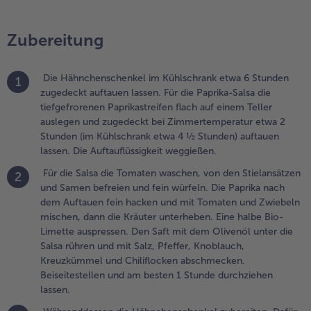
nd
hiliflocken
Zubereitung
bschmecken.
eiseitestellen
nd am
Die Hähnchenschenkel im Kühlschrank etwa 6 Stunden
1
esten 1
zugedeckt auftauen lassen. Für die Paprika-Salsa die
tunde
tiefgefrorenen Paprikastreifen flach auf einem Teller
urchziehen
auslegen und zugedeckt bei Zimmertemperatur etwa 2
assen.
Stunden (im Kühlschrank etwa 4 ½ Stunden) auftauen
lassen. Die Auftauflüssigkeit weggießen.
.
ährenddessen
Für die Salsa die Tomaten waschen, von den Stielansätzen
2
ie
und Samen befreien und fein würfeln. Die Paprika nach
ähnchenschenkel
dem Auftauen fein hacken und mit Tomaten und Zwiebeln
ubereiten. Dafür
mischen, dann die Kräuter unterheben. Eine halbe Bio-
en Backofen auf
Limette auspressen. Den Saft mit dem Olivenöl unter die
20 °C
Salsa rühren und mit Salz, Pfeffer, Knoblauch,
Ober-/Unterhitze,
Kreuzkümmel und Chiliflocken abschmecken.
00 °C Umluft)
Beiseitestellen und am besten 1 Stunde durchziehen
orheizen. Honig,
lassen.
oja- und