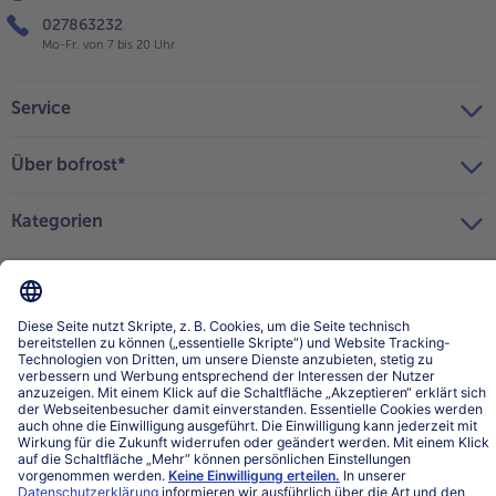
027863232
Mo-Fr. von 7 bis 20 Uhr
Service
Über bofrost*
Kategorien