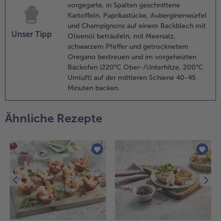
vorgegarte, in Spalten geschnittene
it Chilipulver
Kartoffeln, Paprikastücke, Auberginenwürfel
estäuben.
und Champignons auf einem Backblech mit
Unser Tipp
Olivenöl beträufeln, mit Meersalz,
.
schwarzem Pfeffer und getrocknetem
lternativ die
Oregano bestreuen und im vorgeheizten
ähnchenschenkel
Backofen (220°C Ober-/Unterhitze, 200°C
uf dem Grill
Umluft) auf der mittleren Schiene 40-45
ubereiten. Die
Minuten backen.
chenkel 10
inuten direkt bei
oher Temperatur
Ähnliche Rezepte
nter Wenden
nusprig grillen.
ährenddessen
it etwas
arinade
estreichen und
ach dem Grillen
ppig glasieren.
it der Salsa
ervieren.