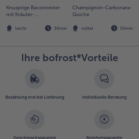
Knusprige Baconnester
Champignon-Carbonara-
mit Kräuter-
Quiche
Paprikacreme, Garnelen
und Granatapfel
n
leicht
30min
mittel
50min
Ihre bofrost*Vorteile
Bezahlung erst bei Lieferung
Individuelle Beratung
Geschmacksgarantie
Reinheitsgarantie