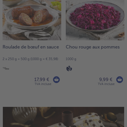
- 5 € à l’achat de 7 menus au choix
Roulade de bœuf en sauce
Chou rouge aux pommes
2 x 250 g = 500 g (1000 g = € 35,98)
1000 g
17,99 €
9,99 €
TVA incluse
TVA incluse