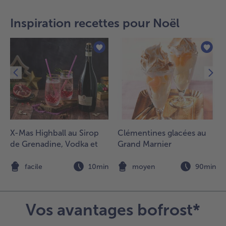
Inspiration recettes pour Noël
X-Mas Highball au Sirop
Clémentines glacées au
de Grenadine, Vodka et
Grand Marnier
n
facile
10min
moyen
90min
Vos avantages bofrost*