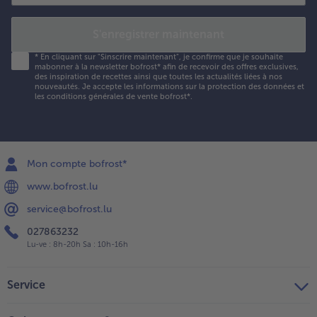
S'enregistrer maintenant
*
En cliquant sur "Sinscrire maintenant", je confirme que je souhaite
mabonner à la newsletter bofrost* afin de recevoir des offres exclusives,
des inspiration de recettes ainsi que toutes les actualités liées à nos
nouveautés. Je accepte les
informations sur la protection des données et
les conditions générales de vente bofrost*
.
Mon compte bofrost*
www.bofrost.lu
service@bofrost.lu
027863232
Lu-ve : 8h-20h Sa : 10h-16h
Service