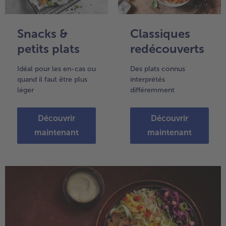
- 5 € à l’achat de 7 menus au choix
Snacks &
Classiques
petits plats
redécouverts
Idéal pour les en-cas ou
Des plats connus
quand il faut être plus
interprétés
léger
différemment
Découvrir
Découvrir
maintenant
maintenant