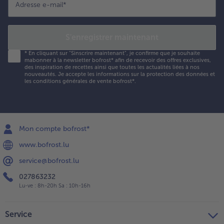
Adresse e-mail
*
S'enregistrer maintenant
*
En cliquant sur "Sinscrire maintenant", je confirme que je souhaite
mabonner à la newsletter bofrost* afin de recevoir des offres exclusives,
des inspiration de recettes ainsi que toutes les actualités liées à nos
nouveautés. Je accepte les
informations sur la protection des données et
les conditions générales de vente bofrost*
.
Mon compte bofrost*
www.bofrost.lu
service@bofrost.lu
027863232
Lu-ve : 8h-20h Sa : 10h-16h
Service