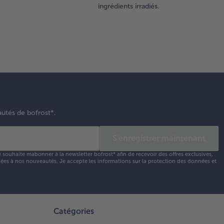
ingrédients irradiés.
autés de bofrost*.
S'enregistrer maintenant
e souhaite mabonner à la newsletter bofrost* afin de recevoir des offres exclusives,
 liées à nos nouveautés. Je accepte les
informations sur la protection des données et
Catégories