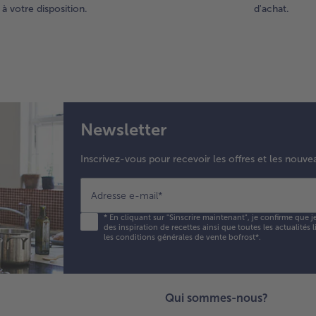
à votre disposition.
d'achat.
Newsletter
Inscrivez-vous pour recevoir les offres et les nouve
Adresse e-mail
*
*
En cliquant sur "Sinscrire maintenant", je confirme que j
des inspiration de recettes ainsi que toutes les actualités
les conditions générales de vente bofrost*
.
Qui sommes-nous?