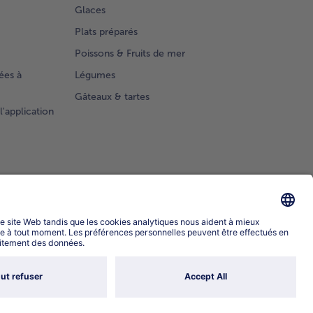
Glaces
Plats préparés
Poissons & Fruits de mer
ées à
Légumes
Gâteaux & tartes
l'application
Sélectionner le pays / la langue