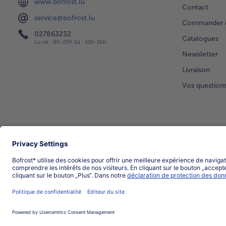
www.bofrost.lu
Contact
service@bofrost.lu
Commander di
027863232
Catalogues
Lu-ve : 8h-20h Sa : 10h-16h
Newsletter
Livraison
Vos question