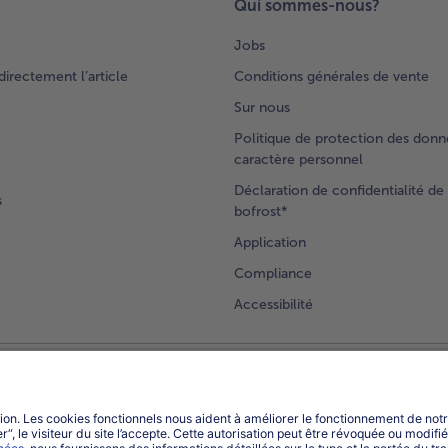
Qui sommes-nous?
Jobs
rectement l’article
Conditions générales de vente
Sur nous
Politique de protection des donn
caractère personnel
Déclaration de confidentialité de 
s
bofrost*
Application
Compliance
Accessibilité