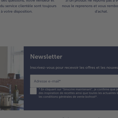
 des questions, votre vendeur et
Si un produit ne répond pas à v
du service clientèle sont toujours
nous le reprenons et vous rembou
à votre disposition.
d'achat.
Newsletter
Inscrivez-vous pour recevoir les offres et les nouve
Adresse e-mail
*
*
En cliquant sur "Sinscrire maintenant", je confirme que j
des inspiration de recettes ainsi que toutes les actualités
les conditions générales de vente bofrost*
.