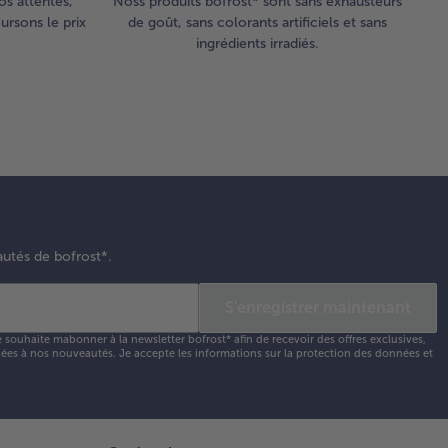
os attentes,
Noss produits bofrost* sont sans exhausteurs
rsons le prix
de goût, sans colorants artificiels et sans
ingrédients irradiés.
autés de bofrost*.
S'enregistrer maintenant
e souhaite mabonner à la newsletter bofrost* afin de recevoir des offres exclusives,
 liées à nos nouveautés. Je accepte les
informations sur la protection des données et