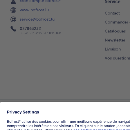
Mon compte bofrost*
Service
www.bofrost.lu
Contact
service@bofrost.lu
Commander di
027863232
Catalogues
Lu-ve : 8h-20h Sa : 10h-16h
Newsletter
Livraison
Vos question