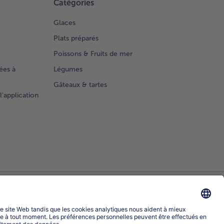
Catégories
Glaces
Plats préparés
Poissons & Fruits de mer
ées à
Légumes
Gâteaux & tartes
l'application
Sélectionner le pays / la langue