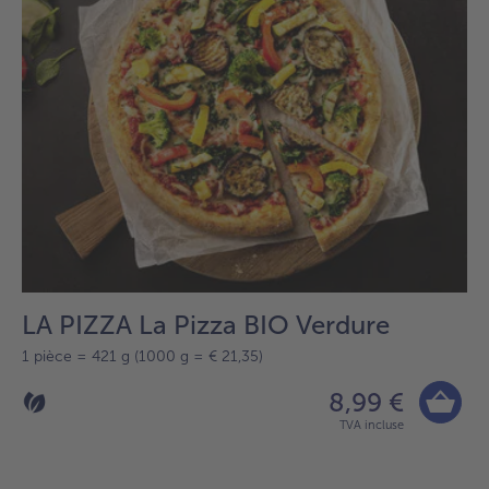
sur
la
liste.
LA PIZZA La Pizza BIO Verdure
1 pièce = 421 g (1000 g = € 21,35)
8,99 €
TVA incluse