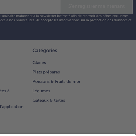
S'enregistrer maintenant
e souhaite mabonner à la newsletter bofrost* afin de recevoir des offres exclusives,
 liées à nos nouveautés. Je accepte les
informations sur la protection des données et
Catégories
Glaces
Plats préparés
Poissons & Fruits de mer
ées à
Légumes
Gâteaux & tartes
l'application