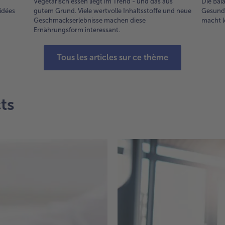
Vegetarisch essen liegt im Trend - und das aus
Die Bal
 idées
gutem Grund. Viele wertvolle Inhaltsstoffe und neue
Gesundh
Geschmackserlebnisse machen diese
macht l
Ernährungsform interessant.
Tous les articles sur ce thème
ts