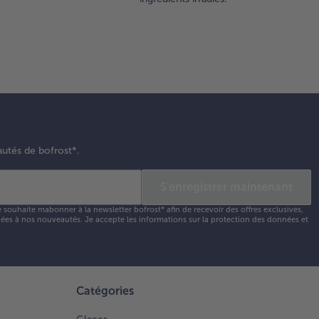
autés de bofrost*.
S'enregistrer maintenant
e souhaite mabonner à la newsletter bofrost* afin de recevoir des offres exclusives,
 liées à nos nouveautés. Je accepte les
informations sur la protection des données et
Catégories