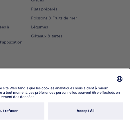
Glaces
Plats préparés
Poissons & Fruits de mer
ées à
Légumes
Gâteaux & tartes
l'application
Sélectionner le pays / la langue