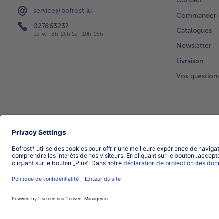
Contact
service@bofrost.lu
Commander di
027863232
Catalogues
Lu-ve : 8h-20h Sa : 10h-16h
Newsletter
Livraison
Vos question