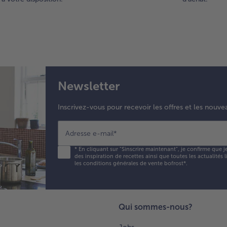
Newsletter
Inscrivez-vous pour recevoir les offres et les nouve
Adresse e-mail
*
*
En cliquant sur "Sinscrire maintenant", je confirme que j
des inspiration de recettes ainsi que toutes les actualités
les conditions générales de vente bofrost*
.
Qui sommes-nous?