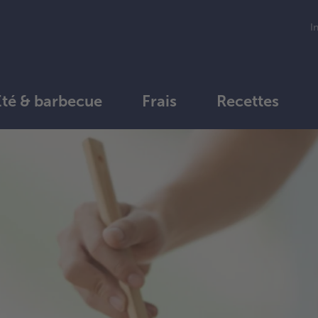
I
Été & barbecue
Frais
Recettes