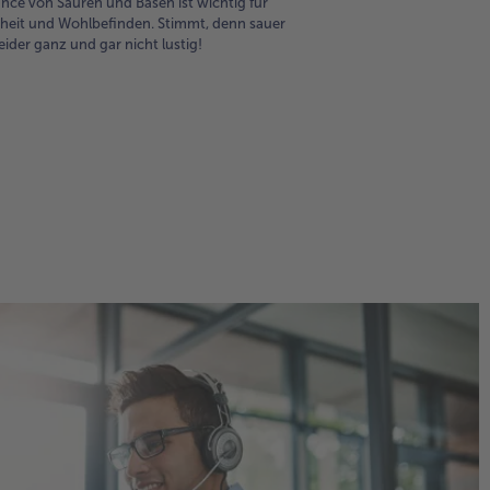
ance von Säuren und Basen ist wichtig für
eit und Wohlbefinden. Stimmt, denn sauer
eider ganz und gar nicht lustig!