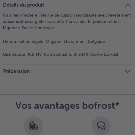
teilen
pin it
Détails du produit
- 5 € à l’achat de 7 menus au choix
Plus rien n’adhère : feuille de cuisson réutilisable avec revêtement
antiadhésif pour griller sans effort la viande, le poisson et les
légumes. Facile à nettoyer.
Dénomination légale:
Origine : Élaboré en : Belgique
Distributeur:
ICB NV, Rootststraat 5, B-2434 Veerle-Laakdal
Préparation
Vos avantages bofrost*