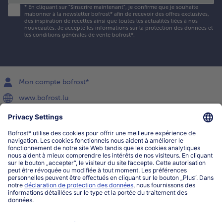
*
En cliquant sur "Sinscrire maintenant", je confirme que je souhaite
mabonner à la newsletter bofrost* afin de recevoir des offres exclusives,
des inspiration de recettes ainsi que toutes les actualités liées à nos
nouveautés. Je accepte les
informations sur la protection des données et
les conditions générales de vente bofrost*
.
Mon compte bofrost*
www.bofrost.lu
service@bofrost.lu
027863232
Lu-ve : 8h-20h Sa : 10h-16h
Service
Qui sommes-nous?
Catégories