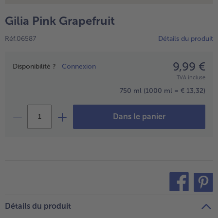
TousVins & Alcools
TousBIO
Ustensiles de cuisine
bofrost*free
Gilia Pink Grapefruit
TousUstensiles de cuisine
Tousbofrost*free
Gâteaux & Tartes
High Protein
Réf.06587
Détails du produit
TousGâteaux & Tartes
TousHigh Protein
bofrost*plus.
Tousbofrost*plus.
9,99 €
Prix
Alternatives végétale
Disponibilité ?
Connexion
TVA incluse
TousAlternatives végétale
Friteuse à air chaud
750 ml
(1000 ml = € 13,32)
TousFriteuse à air chaud
Dans le panier
teilen
pin it
Détails du produit