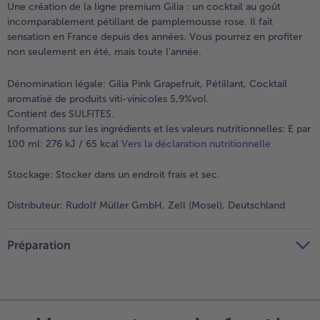
Une création de la ligne premium Gilia : un cocktail au goût
incomparablement pétillant de pamplemousse rose. Il fait
- 5 € à l’achat de 7 menus au choix
sensation en France depuis des années. Vous pourrez en profiter
non seulement en été, mais toute l'année.
Dénomination légale:
Gilia Pink Grapefruit, Pétillant, Cocktail
aromatisé de produits viti-vinicoles 5,9%vol.
Contient des SULFITES.
Informations sur les ingrédients et les valeurs nutritionnelles: E par
100 ml: 276 kJ / 65 kcal
Vers la déclaration nutritionnelle
Stockage:
Stocker dans un endroit frais et sec.
Distributeur:
Rudolf Müller GmbH, Zell (Mosel), Deutschland
Préparation