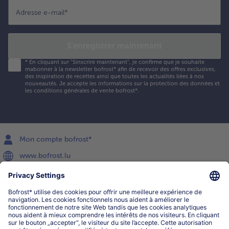
Adresse e-mail
*
S'enregistrer maintenant
*
En cliquant sur "Sinscrire maintenant", je confirme que je souhaite
mabonner à la newsletter bofrost* afin de recevoir des offres exclusives,
des inspiration de recettes ainsi que toutes les actualités liées à nos
nouveautés. Je accepte les
informations sur la protection des données et
les conditions générales de vente bofrost*
.
Mon compte bofrost*
www.bofrost.lu
service@bofrost.lu
027863232
Lu-ve : 8h-20h Sa : 10h-16h
Service