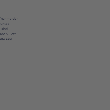
Aufnahme der
buntes
 sind
aben: Fett
älte und