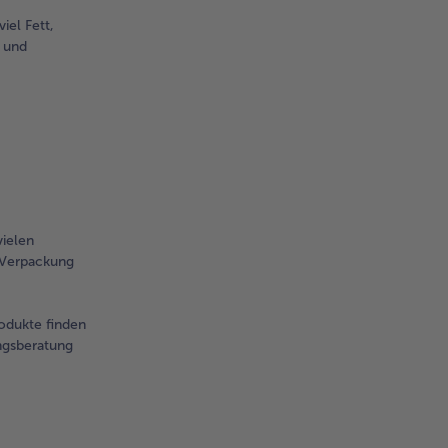
iel Fett,
t und
vielen
r Verpackung
odukte finden
ngsberatung