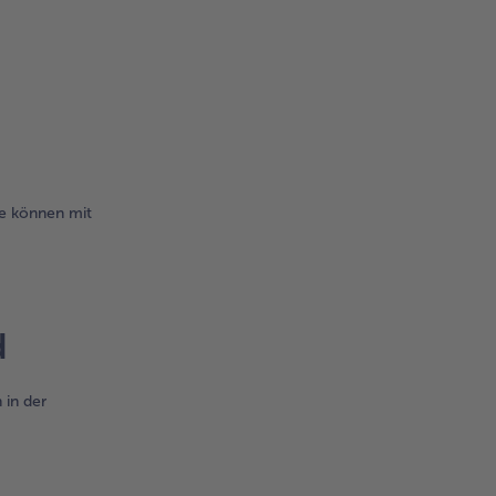
ie können mit
d
 in der