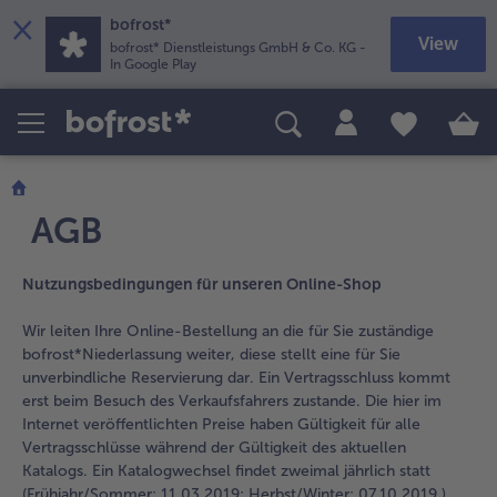
×
bofrost*
View
bofrost* Dienstleistungs GmbH & Co. KG
-
In Google Play
Produkte
Themenwelten
Rezepte
Pizza
Sommer & Grillen
Feines mit Fleisch
alle Pizza
alle Sommer & Grillen
alle Feines mit Fleisch
Kartoffelprodukte
Neuheiten
Süßes und Desserts
AGB
alle Kartoffelprodukte
alle Neuheiten
alle Süßes und Desserts
Beilagen
Nur für kurze Zeit
alle Beilagen
alle Nur für kurze Zeit
Suppeneinlagen
Angebote
Nutzungsbedingungen für unseren Online-Shop
alle Suppeneinlagen
alle Angebote
Brot & Brötchen
Frisch
Wir leiten Ihre Online-Bestellung an die für Sie zuständige
alle Brot & Brötchen
alle Frisch
bofrost*Niederlassung weiter, diese stellt eine für Sie
Snacks
Länderküche
unverbindliche Reservierung dar. Ein Vertragsschluss kommt
alle Snacks
alle Länderküche
erst beim Besuch des Verkaufsfahrers zustande. Die hier im
Süßspeisen
Kids-Produkte
Internet veröffentlichten Preise haben Gültigkeit für alle
alle Süßspeisen
alle Kids-Produkte
Obst
Vegetarisch
Vertragsschlüsse während der Gültigkeit des aktuellen
Katalogs. Ein Katalogwechsel findet zweimal jährlich statt
alle Obst
alle Vegetarisch
Wein & Spirituosen
BIO
(Frühjahr/Sommer: 11.03.2019; Herbst/Winter: 07.10.2019 ).