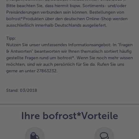
alle Wein & Spirituosen
alle BIO
Bitte beachten Sie, dass hiermit bspw. Sortiments- und/oder
Küchenutensilien
bofrost*free
Preisänderungen verbunden sein können. Bestellungen von
alle Küchenutensilien
alle bofrost*free
bofrost*Produkten über den deutschen Online-Shop werden
Kuchen & Torten
High Protein
ausschließlich innerhalb Deutschlands ausgeliefert.
alle Kuchen & Torten
alle High Protein
bofrost*plus.
Tipp:
alle bofrost*plus.
Pflanzliche Alternativprodukte
Nutzen Sie unser umfassendes Informationsangebot: In "Fragen
& Antworten" beantworten wir Ihnen thematisch sortiert häufig
alle Pflanzliche Alternativprodukte
Heißluftfritteuse
gestellte Fragen rund um bofrost*. Wenn Sie noch mehr wissen
alle Heißluftfritteuse
möchten, sind wir auch persönlich für Sie da. Rufen Sie uns
gerne an unter 27863232.
Stand: 03/2018
Ihre bofrost*Vorteile