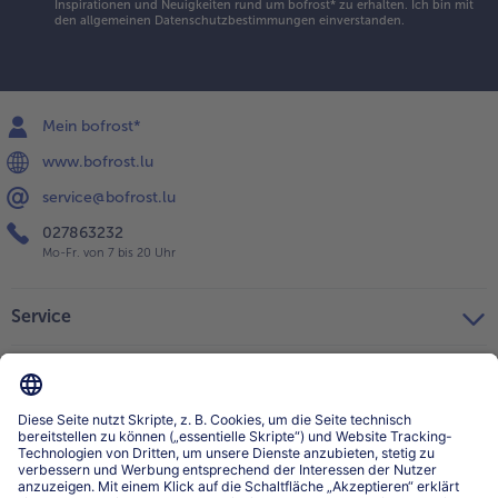
Inspirationen und Neuigkeiten rund um bofrost* zu erhalten. Ich bin mit
den
allgemeinen Datenschutzbestimmungen
einverstanden.
Mein bofrost*
www.bofrost.lu
service@bofrost.lu
027863232
Mo-Fr. von 7 bis 20 Uhr
Service
Über bofrost*
Kategorien