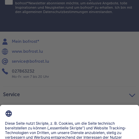
bofrost*Newsletter abonnieren möchte, um exklusive Angebote, tolle
Inspirationen und Neuigkeiten rund um bofrost* zu erhalten. Ich bin mit
den
allgemeinen Datenschutzbestimmungen
einverstanden.
Mein bofrost*
www.bofrost.lu
service@bofrost.lu
027863232
Mo-Fr. von 7 bis 20 Uhr
Service
Über bofrost*
Kategorien