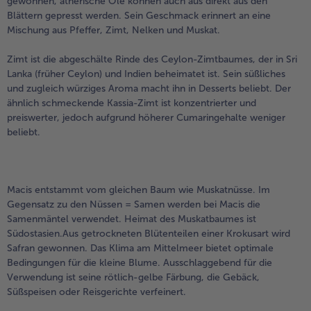
gewonnen, ätherische Öle können auch aus direkt aus den
Blättern gepresst werden. Sein Geschmack erinnert an eine
Mischung aus Pfeffer, Zimt, Nelken und Muskat.
Zimt ist die abgeschälte Rinde des Ceylon-Zimtbaumes, der in Sri
Lanka (früher Ceylon) und Indien beheimatet ist. Sein süßliches
und zugleich würziges Aroma macht ihn in Desserts beliebt. Der
ähnlich schmeckende Kassia-Zimt ist konzentrierter und
preiswerter, jedoch aufgrund höherer Cumaringehalte weniger
beliebt.
Macis entstammt vom gleichen Baum wie Muskatnüsse. Im
Gegensatz zu den Nüssen = Samen werden bei Macis die
Samenmäntel verwendet. Heimat des Muskatbaumes ist
Südostasien.Aus getrockneten Blütenteilen einer Krokusart wird
Safran gewonnen. Das Klima am Mittelmeer bietet optimale
Bedingungen für die kleine Blume. Ausschlaggebend für die
Verwendung ist seine rötlich-gelbe Färbung, die Gebäck,
Süßspeisen oder Reisgerichte verfeinert.