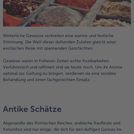
alle Wein & Spirituosen
alle BIO
Küchenutensilien
bofrost*free
alle Küchenutensilien
alle bofrost*free
Kuchen & Torten
High Protein
alle Kuchen & Torten
alle High Protein
bofrost*plus.
Winterliche Gewürze verbreiten eine warme und festliche
alle bofrost*plus.
Pflanzliche Alternativprodukte
Stimmung. Die Welt dieser duftenden Zutaten gleicht einer
exotischen Reise mit spannenden Geschichten.
alle Pflanzliche Alternativprodukte
Heißluftfritteuse
alle Heißluftfritteuse
Gewürze waren in früheren Zeiten echte Kostbarkeiten.
Verführerisch und raffiniert sind sie heute noch. Um ihr Aroma
optimal zur Geltung zu bringen, verdienen sie eine sensible
Behandlung und einen fachgerechten Einsatz.
Antike Schätze
Abgesandte des Römischen Reiches, arabische Kaufleute und
Kolumbus sind nur einige, die sich für den duftigen Genuss ins