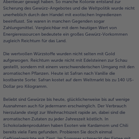
Abenteuer gewagt haben. So manche Kolonie entstand zur
Sicherung des Gewürz-Angebotes und die Weltpolitik wurde nicht
- 5 € beim Kauf von 7 Schlemmermenüs nach Wahl
unerheblich durch den Handel mit exotischen Ingredienzen
beeinflusst. Sie waren in manchen Gegenden sogar
Zahlungsmittel. Vergleichbar mit dem heutigen Wert von
Energieressourcen bedeutete ein großes Gewürz-Vorkommen
zugleich Reichtum für das Land.
Die wertvollen Würzstoffe wurden nicht selten mit Gold
aufgewogen. Reichtum wurde nicht mit Edelsteinen zur Schau
gestellt, sondern mit einem verschwenderischen Umgang mit den
aromatischen Pflanzen. Heute ist Safran nach Vanille die
kostbarste Sorte: Safran kostet auf dem Weltmarkt bis zu 140 US-
Dollar pro Kilogramm.
Beliebt sind Gewürze bis heute, glücklicherweise bis auf wenige
Ausnahmen auch für jedermann erschwinglich. Der Verbrauch
hierzulande steigt zur Weihnachtszeit rapide an, dabei sind die
aromatischen Zutaten zu jeder Jahreszeit köstlich. In
Schokoladenprodukten haben Exoten wie Kardamom und Chili
bereits viele Fans gefunden. Probieren Sie doch einmal
Geflügelgerichte mit Zimt. Im Sommer schmeckt der Eistee mit