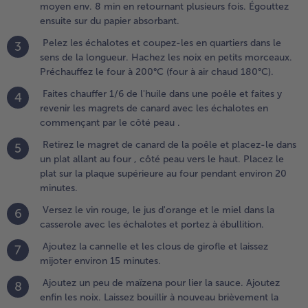
orceaux.
moyen env. 8 min en retournant plusieurs fois. Égouttez
réchauffez
ensuite sur du papier absorbant.
e four à
Pelez les échalotes et coupez-les en quartiers dans le
3
00°C (four
sens de la longueur. Hachez les noix en petits morceaux.
 air chaud
Préchauffez le four à 200°C (four à air chaud 180°C).
80°C).
Faites chauffer 1/6 de l'huile dans une poêle et faites y
4
.
revenir les magrets de canard avec les échalotes en
aites
commençant par le côté peau .
hauffer 1/6
Retirez le magret de canard de la poêle et placez-le dans
5
e l'huile
un plat allant au four , côté peau vers le haut. Placez le
ans une
plat sur la plaque supérieure au four pendant environ 20
oêle et
minutes.
aites y
evenir les
Versez le vin rouge, le jus d'orange et le miel dans la
6
agrets de
casserole avec les échalotes et portez à ébullition.
anard avec
Ajoutez la cannelle et les clous de girofle et laissez
7
es échalotes
mijoter environ 15 minutes.
n
ommençant
Ajoutez un peu de maïzena pour lier la sauce. Ajoutez
8
ar le côté
enfin les noix. Laissez bouillir à nouveau brièvement la