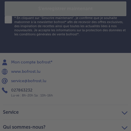
a sauce et
S'enregistrer maintenant
ssaisonnez
e sel et de
*
En cliquant sur "Sinscrire maintenant", je confirme que je souhaite
mabonner à la newsletter bofrost* afin de recevoir des offres exclusives,
oivre.
des inspiration de recettes ainsi que toutes les actualités liées à nos
nouveautés. Je accepte les
informations sur la protection des données et
les conditions générales de vente bofrost*
.
.
gouttez les
oulettes de
ommes de
erre,
Mon compte bofrost*
aissez-les
www.bofrost.lu
efroidir
rièvement
service@bofrost.lu
t coupez-
027863232
es en
Lu-ve : 8h-20h Sa : 10h-16h
ranches
ines
'environ 3
Service
m. Faites
hauffer le
Qui sommes-nous?
este de