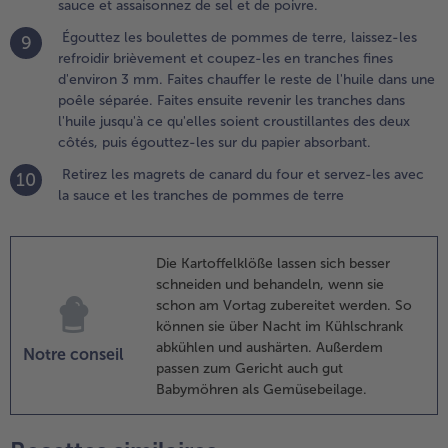
eau .
sauce et assaisonnez de sel et de poivre.
Égouttez les boulettes de pommes de terre, laissez-les
9
.
refroidir brièvement et coupez-les en tranches fines
etirez le
d'environ 3 mm. Faites chauffer le reste de l'huile dans une
agret de
poêle séparée. Faites ensuite revenir les tranches dans
anard de
l'huile jusqu'à ce qu'elles soient croustillantes des deux
a poêle
côtés, puis égouttez-les sur du papier absorbant.
t placez-
e dans un
Retirez les magrets de canard du four et servez-les avec
10
lat allant
la sauce et les tranches de pommes de terre
u four ,
ôté peau
ers le
Die Kartoffelklöße lassen sich besser
aut.
schneiden und behandeln, wenn sie
lacez le
schon am Vortag zubereitet werden. So
lat sur la
können sie über Nacht im Kühlschrank
laque
abkühlen und aushärten. Außerdem
Notre conseil
upérieure
passen zum Gericht auch gut
u four
Babymöhren als Gemüsebeilage.
endant
nviron
0