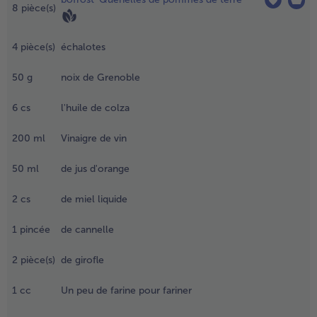
es magrets
8
pièce(s)
e canard
- 5 € à l’achat de 7 menus au choix
ne nuit au
éfrigérateur
4
pièce(s)
échalotes
ouvert
’une feuille
50
g
noix de Grenoble
'aluminium.
6
cs
l'huile de colza
.
aites
200
ml
Vinaigre de vin
hauffer un
eu de
50
ml
de jus d'orange
atière
rasse dans
2
cs
de miel liquide
ne poêle
ntiadhésive.
1
pincée
de cannelle
aites cuire
e produit
2
pièce(s)
de girofle
ncore
urgelé à
1
cc
Un peu de farine pour fariner
eu moyen
nv. 8 min