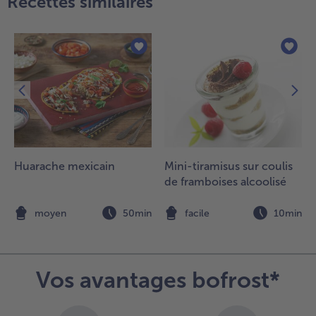
Recettes similaires
inutes.
.
ersez le
in rouge,
 jus
'orange
t le miel
ans la
asserole
vec les
Huarache mexicain
Mini-tiramisus sur coulis
chalotes
de framboises alcoolisé
t portez
n
moyen
50min
facile
10min
bullition.
joutez
Vos avantages bofrost*
annelle
t les