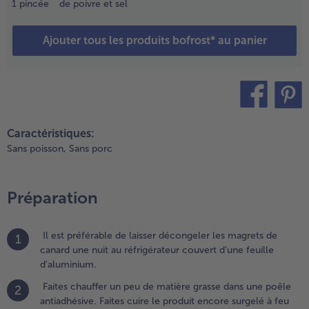
1
pincée
de poivre et sel
n
etournant
Ajouter tous les produits bofrost* au panier
lusieurs
is.
gouttez
nsuite sur
u papier
bsorbant.
teilen
pin it
Caractéristiques:
.
Sans poisson,
Sans porc
elez les
chalotes
t coupez-
Préparation
es en
uartiers
ans le sens
Il est préférable de laisser décongeler les magrets de
1
e la
canard une nuit au réfrigérateur couvert d’une feuille
ongueur.
d'aluminium.
achez les
oix en
Faites chauffer un peu de matière grasse dans une poêle
2
etits
antiadhésive. Faites cuire le produit encore surgelé à feu