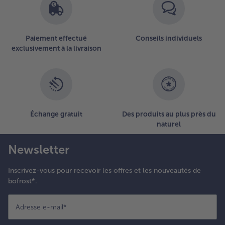
lous de
irofle
t
aissez
Paiement effectué
Conseils individuels
ijoter
exclusivement à la livraison
nviron
5
inutes.
.
joutez un
Échange gratuit
Des produits au plus près du
eu de
naturel
aïzena
our lier la
Newsletter
auce.
joutez
nfin les
Inscrivez-vous pour recevoir les offres et les nouveautés de
oix.
bofrost*.
aissez
uillir à
Adresse e-mail
*
ouveau
rièvement