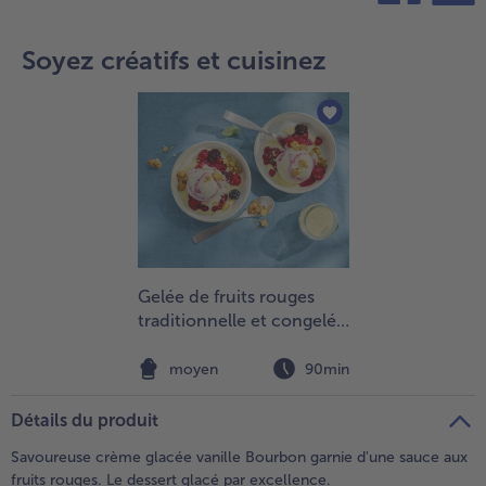
teilen
pin it
- 5 € à l’achat de 7 menus au choix
Soyez créatifs et cuisinez
Gelée de fruits rouges
traditionnelle et congelée
à la sauce à la vanille et
aux gâteaux croquants
moyen
90min
Détails du produit
Savoureuse crème glacée vanille Bourbon garnie d'une sauce aux
fruits rouges. Le dessert glacé par excellence.