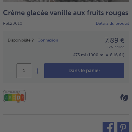
TousVins & Alcools
TousBIO
Ustensiles de cuisine
bofrost*free
Crème glacée vanille aux fruits rouges
TousUstensiles de cuisine
Tousbofrost*free
Gâteaux & Tartes
High Protein
Réf.20010
Détails du produit
TousGâteaux & Tartes
TousHigh Protein
bofrost*plus.
Tousbofrost*plus.
7,89 €
Prix
Alternatives végétale
Disponibilité ?
Connexion
TVA incluse
TousAlternatives végétale
Friteuse à air chaud
475 ml
(1000 ml = € 16,61)
TousFriteuse à air chaud
Dans le panier