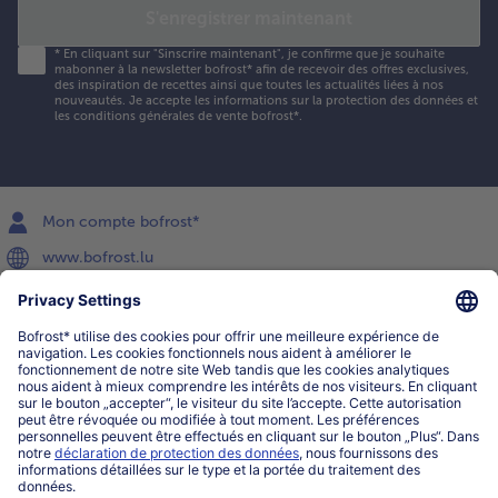
S'enregistrer maintenant
*
En cliquant sur "Sinscrire maintenant", je confirme que je souhaite
mabonner à la newsletter bofrost* afin de recevoir des offres exclusives,
des inspiration de recettes ainsi que toutes les actualités liées à nos
nouveautés. Je accepte les
informations sur la protection des données et
les conditions générales de vente bofrost*
.
Mon compte bofrost*
www.bofrost.lu
service@bofrost.lu
027863232
Lu-ve : 8h-20h Sa : 10h-16h
Service
Qui sommes-nous?