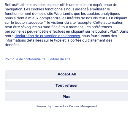
13,36)
10,69 €
9,89 €
TVA incluse
TVA incluse
'Trio' Marbesa
Crème glacée vanille aux
fruits rouges
8 pièces = 720 ml (1000 ml = € 9,71)
475 ml (1000 ml = € 16,61)
6,99 €
7,89 €
TVA incluse
TVA incluse