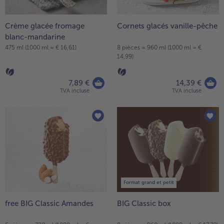
Crème glacée fromage
Cornets glacés vanille-pêche
blanc-mandarine
475 ml (1000 ml = € 16,61)
8 pièces = 960 ml (1000 ml = €
14,99)
7,89 €
14,39 €
TVA incluse
TVA incluse
Format grand et petit
free BIG Classic Amandes
BIG Classic box