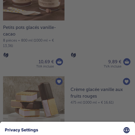
Cornets glacés Barista Caffè
Cornets vanille-fraise
Selection
10 pièces = 700 ml (1000 ml = €
3 pièces = 360 ml (1000 ml = €
19,56)
21,36)
13,69 €
7,69 €
TVA incluse
TVA incluse
Petits pots glacés vanille-
dolcedo 'dolcedo' Banana
cacao
Split
8 pièces = 800 ml (1000 ml = €
750 ml (1000 ml = € 13,19)