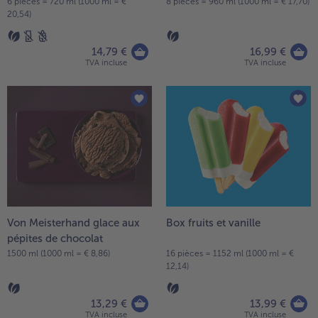
6 pièces = 720 ml (1000 ml = €
8 pièces = 960 ml (1000 ml = € 17,70)
20,54)
14,79 €
16,99 €
TVA incluse
TVA incluse
Von Meisterhand glace aux
Box fruits et vanille
pépites de chocolat
1500 ml (1000 ml = € 8,86)
16 pièces = 1152 ml (1000 ml = €
12,14)
13,29 €
13,99 €
TVA incluse
TVA incluse