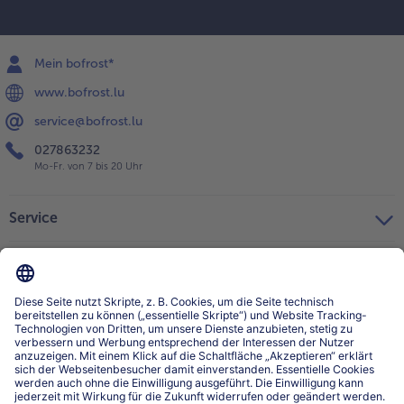
Mein bofrost*
www.bofrost.lu
service@bofrost.lu
027863232
Mo-Fr. von 7 bis 20 Uhr
Service
Über bofrost*
Kategorien