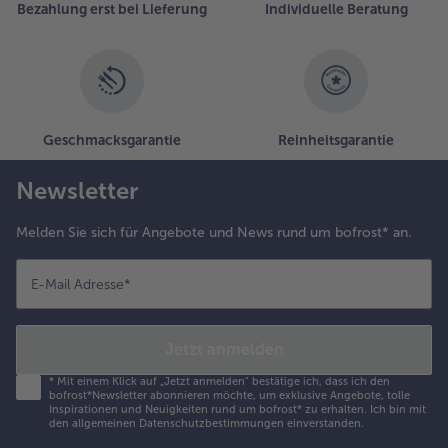
Bezahlung erst bei Lieferung
Individuelle Beratung
in
der
Liste.
Geschmacksgarantie
Reinheitsgarantie
Newsletter
Melden Sie sich für Angebote und News rund um bofrost* an.
E-Mail Adresse
*
Jetzt anmelden
*
Mit einem Klick auf „Jetzt anmelden" bestätige ich, dass ich den
bofrost*Newsletter abonnieren möchte, um exklusive Angebote, tolle
Inspirationen und Neuigkeiten rund um bofrost* zu erhalten. Ich bin mit
den
allgemeinen Datenschutzbestimmungen
einverstanden.