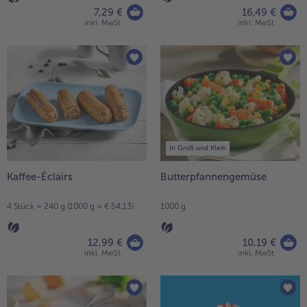
7,29 €
16,49 €
inkl. MwSt.
inkl. MwSt.
In Groß und Klein
Kaffee-Éclairs
Butterpfannengemüse
4 Stück = 240 g (1000 g = € 54,13)
1000 g
12,99 €
10,19 €
inkl. MwSt.
inkl. MwSt.