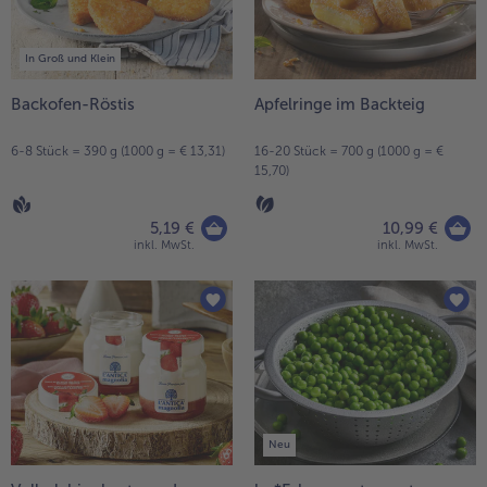
In Groß und Klein
Backofen-Röstis
Apfelringe im Backteig
6-8 Stück = 390 g (1000 g = € 13,31)
16-20 Stück = 700 g (1000 g = €
15,70)
5,19 €
10,99 €
inkl. MwSt.
inkl. MwSt.
Neu