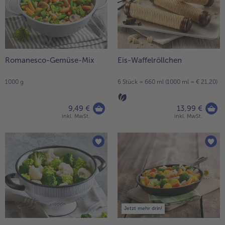
Romanesco-Gemüse-Mix
Eis-Waffelröllchen
1000 g
6 Stück = 660 ml (1000 ml = € 21,20)
9,49 €
13,99 €
inkl. MwSt.
inkl. MwSt.
Jetzt mehr drin!