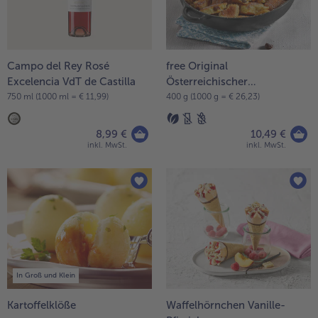
Campo del Rey Rosé
free Original
Excelencia VdT de Castilla
Österreichischer
Kaiserschmarrn
750 ml (1000 ml = € 11,99)
400 g (1000 g = € 26,23)
8,99 €
10,49 €
inkl. MwSt.
inkl. MwSt.
In Groß und Klein
Kartoffelklöße
Waffelhörnchen Vanille-