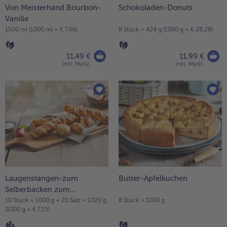
Von Meisterhand Bourbon-
Schokoladen-Donuts
Vanille
1500 ml (1000 ml = € 7,66)
8 Stück = 424 g (1000 g = € 28,28)
11,49 €
11,99 €
inkl. MwSt.
inkl. MwSt.
Laugenstangen-zum
Butter-Apfelkuchen
Selberbacken zum
Selberbacken
10 Stück = 1000 g + 20 Salz = 1020 g
8 Stück = 1000 g
(1000 g = € 7,15)