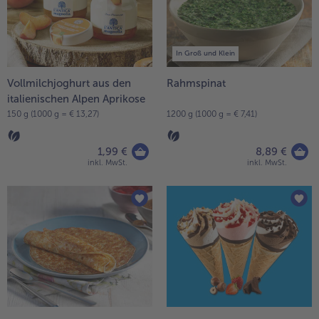
In Groß und Klein
Vollmilchjoghurt aus den
Rahmspinat
italienischen Alpen Aprikose
150 g (1000 g = € 13,27)
1200 g (1000 g = € 7,41)
1,99 €
8,89 €
inkl. MwSt.
inkl. MwSt.