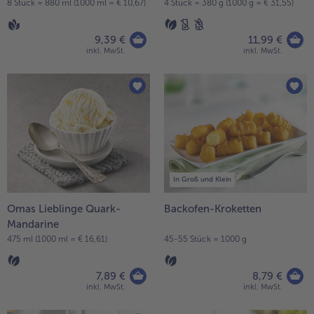
8 Stück = 880 ml (1000 ml = € 10,67)
4 Stück = 380 g (1000 g = € 31,55)
- 5 € beim Kauf von 7 Schlemmermenüs nach Wahl
9,39 €
11,99 €
inkl. MwSt.
inkl. MwSt.
In Groß und Klein
Omas Lieblinge Quark-
Backofen-Kroketten
Mandarine
475 ml (1000 ml = € 16,61)
45-55 Stück = 1000 g
7,89 €
8,79 €
inkl. MwSt.
inkl. MwSt.