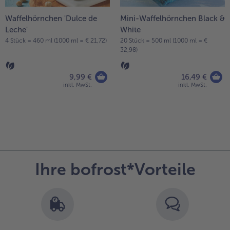
Waffelhörnchen 'Dulce de
Mini-Waffelhörnchen Black &
Leche'
White
4 Stück = 460 ml (1000 ml = € 21,72)
20 Stück = 500 ml (1000 ml = €
32,98)
9,99 €
16,49 €
inkl. MwSt.
inkl. MwSt.
weiter
mit
der
Artikel-
Ihre bofrost*Vorteile
Übersicht.
Es
befinden
sich
286
Artikel