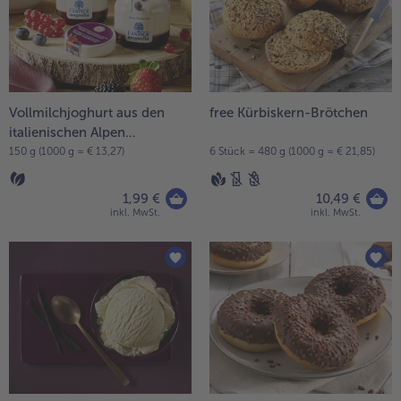
Vollmilchjoghurt aus den
free Kürbiskern-Brötchen
italienischen Alpen
Waldfrüchte
150 g (1000 g = € 13,27)
6 Stück = 480 g (1000 g = € 21,85)
1,99 €
10,49 €
inkl. MwSt.
inkl. MwSt.