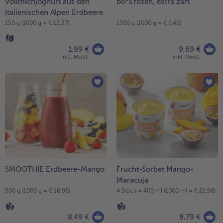
Vollmlchjoghurt aus den
bo*Erbsen, extra zart
italienischen Alpen Erdbeere
150 g (1000 g = € 13,27)
1500 g (1000 g = € 6,46)
1,99 €
9,69 €
inkl. MwSt.
inkl. MwSt.
SMOOTHIE Erdbeere-Mango
Frucht-Sorbet Mango-
Maracuja
500 g (1000 g = € 16,98)
4 Stück = 400 ml (1000 ml = € 21,98)
8,49 €
8,79 €