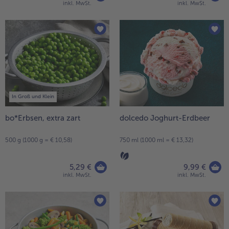
inkl. MwSt.
inkl. MwSt.
In Groß und Klein
bo*Erbsen, extra zart
dolcedo Joghurt-Erdbeer
500 g (1000 g = € 10,58)
750 ml (1000 ml = € 13,32)
5,29 €
9,99 €
inkl. MwSt.
inkl. MwSt.