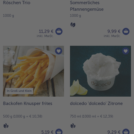
Röschen Trio
Sommerliches
Pfannengemüse
1000 g
1000 g
11,29 €
9,99 €
inkl. MwSt.
inkl. MwSt.
In Groß und Klein
Backofen Knusper frites
dolcedo 'dolcedo' Zitrone
500 g (1000 g = € 10,38)
750 ml (1000 ml = € 12,39)
5,19 €
9,29 €