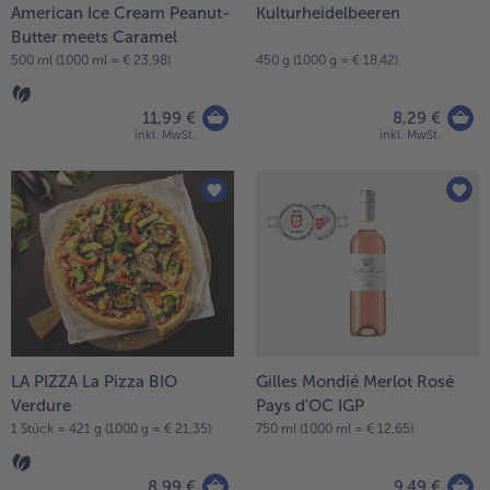
American Ice Cream Peanut-
Kulturheidelbeeren
Butter meets Caramel
500 ml (1000 ml = € 23,98)
450 g (1000 g = € 18,42)
11,99 €
8,29 €
inkl. MwSt.
inkl. MwSt.
LA PIZZA La Pizza BIO
Gilles Mondié Merlot Rosé
Verdure
Pays d'OC IGP
1 Stück = 421 g (1000 g = € 21,35)
750 ml (1000 ml = € 12,65)
8,99 €
9,49 €