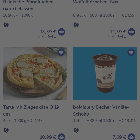
Belgische Pfannkuchen,
Waffelhörnchen-Box
naturbelassen
16 Stück = 1000 g
8 Stück = 960 ml (1000 ml = € 14,99)
13,39 €
14,39 €
inkl. MwSt.
inkl. MwSt.
Tarte mit Ziegenkäse Ø 19
boMistery Becher Vanille-
cm
Schoko
400 g (1000 g = € 27,48)
3 Stück = 420 ml (1000 ml = € 18,31)
10,99 €
7,69 €