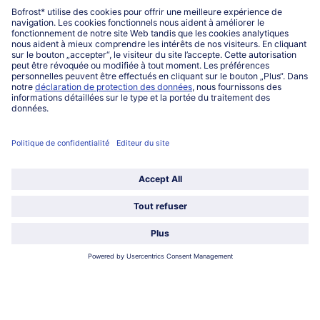
027863232
Lu-ve : 8h-20h Sa : 10h-16h
Service
Qui sommes-nous?
Catégories
Sélectionner le pays / la langue