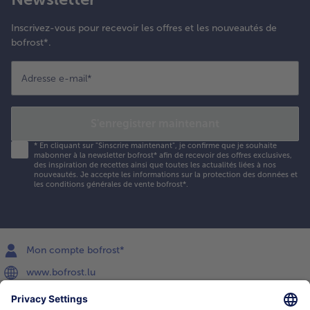
Inscrivez-vous pour recevoir les offres et les nouveautés de
bofrost*.
Adresse e-mail
*
S'enregistrer maintenant
*
En cliquant sur "Sinscrire maintenant", je confirme que je souhaite
mabonner à la newsletter bofrost* afin de recevoir des offres exclusives,
des inspiration de recettes ainsi que toutes les actualités liées à nos
nouveautés. Je accepte les
informations sur la protection des données et
les conditions générales de vente bofrost*
.
Mon compte bofrost*
www.bofrost.lu
service@bofrost.lu