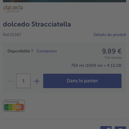
TousVins & Alcools
TousBIO
Ustensiles de cuisine
bofrost*free
TousUstensiles de cuisine
Tousbofrost*free
Gâteaux & Tartes
High Protein
dolcedo Stracciatella
TousGâteaux & Tartes
TousHigh Protein
bofrost*plus.
Réf.01567
Détails du produit
Tousbofrost*plus.
Alternatives végétale
TousAlternatives végétale
9,89 €
Prix
Friteuse à air chaud
Disponibilité ?
Connexion
TVA incluse
TousFriteuse à air chaud
750 ml
(1000 ml = € 13,19)
Dans le panier