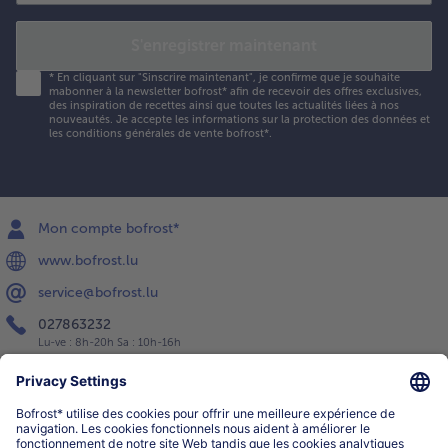
S'enregistrer maintenant
*
En cliquant sur "Sinscrire maintenant", je confirme que je souhaite
mabonner à la newsletter bofrost* afin de recevoir des offres exclusives,
des inspiration de recettes ainsi que toutes les actualités liées à nos
nouveautés. Je accepte les
informations sur la protection des données et
les conditions générales de vente bofrost*
.
Mon compte bofrost*
www.bofrost.lu
service@bofrost.lu
027863232
Lu-ve : 8h-20h Sa : 10h-16h
Service