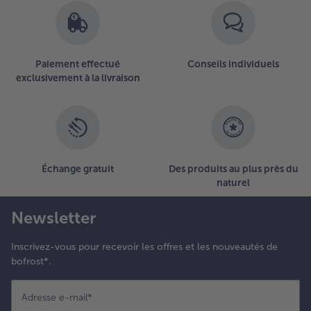
articles.
Vous
avez
78
Paiement effectué
Conseils individuels
articles
exclusivement à la livraison
sur
la
liste.
Échange gratuit
Des produits au plus près du
naturel
Newsletter
Inscrivez-vous pour recevoir les offres et les nouveautés de
bofrost*.
Adresse e-mail
*