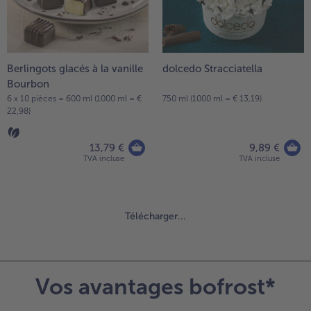
Berlingots glacés à la vanille
dolcedo Stracciatella
Bourbon
6 x 10 pièces = 600 ml (1000 ml = €
750 ml (1000 ml = € 13,19)
22,98)
13,79 €
9,89 €
TVA incluse
TVA incluse
Télécharger...
Continuer
avec
la
vue
Vos avantages bofrost*
d’ensemble
des