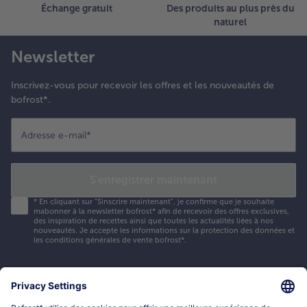
Échange gratuit
Des produits au plus près du
naturel
Newsletter
Inscrivez-vous pour recevoir les offres et les nouveautés de
bofrost*.
Adresse e-mail
*
S'enregistrer maintenant
*
En cliquant sur "Sinscrire maintenant", je confirme que je souhaite
mabonner à la newsletter bofrost* afin de recevoir des offres exclusives,
des inspiration de recettes ainsi que toutes les actualités liées à nos
nouveautés. Je accepte les
informations sur la protection des données et
les conditions générales de vente bofrost*
.
Mon compte bofrost*