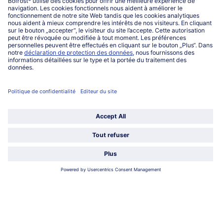
www.bofrost.lu
service@bofrost.lu
027863232
Lu-ve : 8h-20h Sa : 10h-16h
Service
Qui sommes-nous?
Catégories