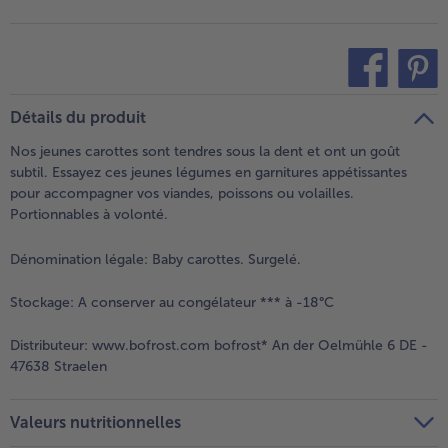
- 5 € à l’achat de 7 menus au choix
teilen
pin it
Détails du produit
Nos jeunes carottes sont tendres sous la dent et ont un goût
subtil. Essayez ces jeunes légumes en garnitures appétissantes
pour accompagner vos viandes, poissons ou volailles.
Portionnables à volonté.
Dénomination légale:
Baby carottes. Surgelé.
Stockage:
A conserver au congélateur *** à -18°C
Distributeur:
www.bofrost.com bofrost* An der Oelmühle 6 DE -
47638 Straelen
Valeurs nutritionnelles