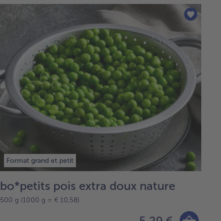
Format grand et petit
bo*petits pois extra doux nature
500 g (1000 g = € 10,58)
5,29 €