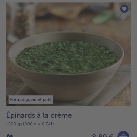
Format grand et petit
Épinards à la crème
1200 g (1000 g = € 7,41)
8,89 €