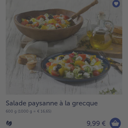
sur
la
liste.
Salade paysanne à la grecque
600 g (1000 g = € 16,65)
9,99 €