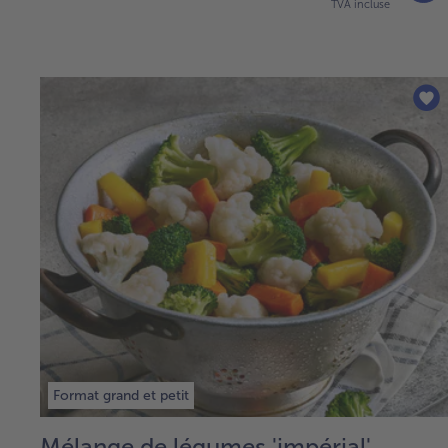
TVA incluse
Format grand et petit
Mélange de légumes 'impérial'