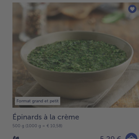
Format grand et petit
Épinards à la crème
500 g (1000 g = € 10,58)
5,29 €