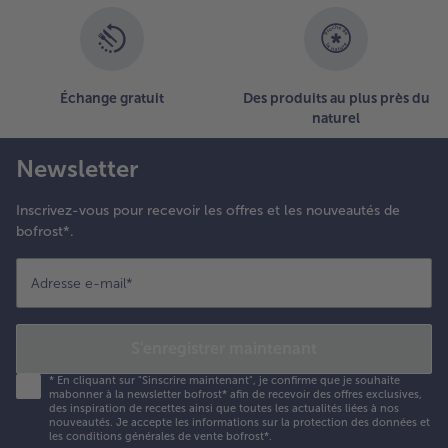
liste.
Échange gratuit
Des produits au plus près du
naturel
Newsletter
Inscrivez-vous pour recevoir les offres et les nouveautés de
bofrost*.
Adresse e-mail
*
S'enregistrer maintenant
*
En cliquant sur "Sinscrire maintenant", je confirme que je souhaite
mabonner à la newsletter bofrost* afin de recevoir des offres exclusives,
des inspiration de recettes ainsi que toutes les actualités liées à nos
nouveautés. Je accepte les
informations sur la protection des données et
les conditions générales de vente bofrost*
.