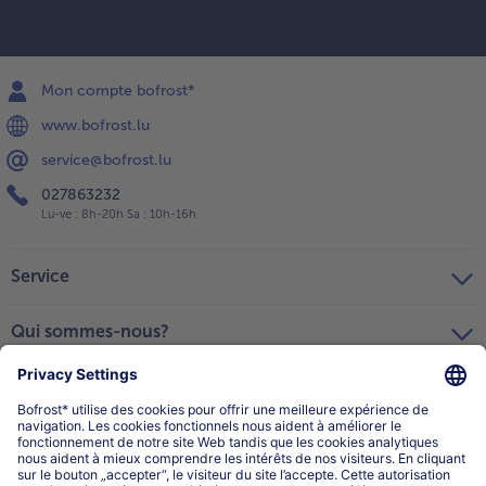
Mon compte bofrost*
www.bofrost.lu
service@bofrost.lu
027863232
Lu-ve : 8h-20h Sa : 10h-16h
Service
Qui sommes-nous?
Catégories