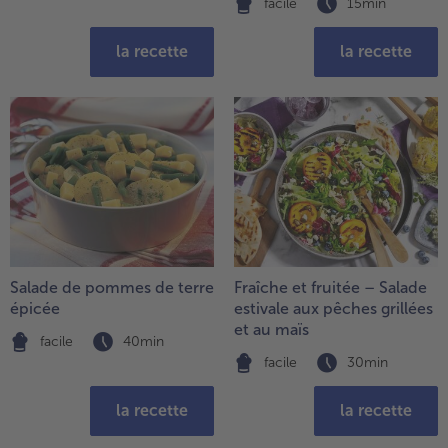
facile
15min
- 5 € à l’achat de 7 menus au choix
la recette
la recette
Salade de pommes de terre
Fraîche et fruitée – Salade
épicée
estivale aux pêches grillées
et au maïs
facile
40min
facile
30min
la recette
la recette