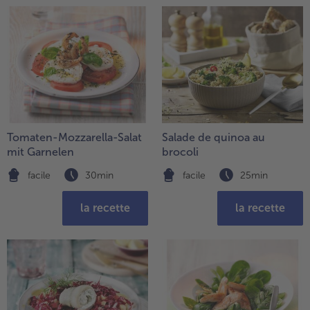
Tomaten-Mozzarella-Salat
Salade de quinoa au
mit Garnelen
brocoli
facile
30min
facile
25min
la recette
la recette