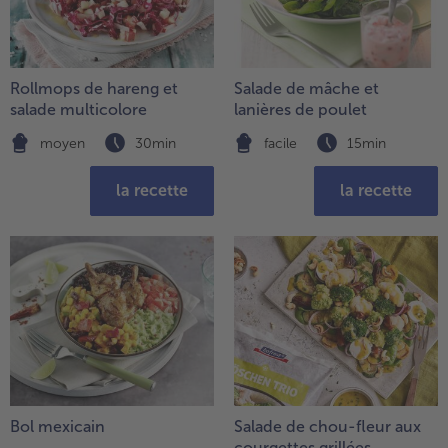
Rollmops de hareng et
Salade de mâche et
salade multicolore
lanières de poulet
moyen
30min
facile
15min
la recette
la recette
Bol mexicain
Salade de chou-fleur aux
courgettes grillées