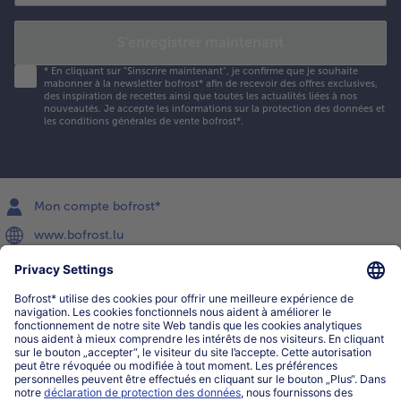
S'enregistrer maintenant
*
En cliquant sur "Sinscrire maintenant", je confirme que je souhaite
mabonner à la newsletter bofrost* afin de recevoir des offres exclusives,
des inspiration de recettes ainsi que toutes les actualités liées à nos
nouveautés. Je accepte les
informations sur la protection des données et
les conditions générales de vente bofrost*
.
Mon compte bofrost*
www.bofrost.lu
service@bofrost.lu
027863232
Lu-ve : 8h-20h Sa : 10h-16h
Service