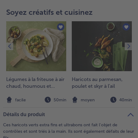
teilen
pin it
Soyez créatifs et cuisinez
- 5 € à l’achat de 7 menus au choix
Légumes à la friteuse à air
Haricots au parmesan,
chaud, houmous et
poulet et skyr à l'ail
falafels
n
facile
50min
moyen
40min
Détails du produit
Ces haricots verts extra fins et ultrabons ont fait l'objet de
contrôles et sont triés à la main. Ils sont également défaits de leur
fils.