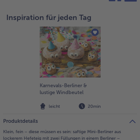
teilen
pin it
- 5 € beim Kauf von 7 Schlemmermenüs nach Wahl
Inspiration für jeden Tag
Karnevals-Berliner &
lustige Windbeutel
leicht
20min
Produktdetails
Klein, fein – diese müssen es sein: saftige Mini-Berliner aus
lockerem Hefeteig mit zwei Füllungen in einem Berliner –