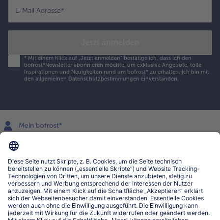
E-Mail Adresse
*
Jetzt anmelden
*
Mit einem Klick auf „Jetzt anmelden" bestätige ich, dass ich den
bofrost*Newsletter abonnieren möchte, um exklusive Angebote, tolle
Inspirationen und Neuigkeiten rund um bofrost* zu erhalten. Ich bin mit
den
allgemeinen Datenschutzbestimmungen
einverstanden.
Mein bofrost*
www.bofrost.lu
service@bofrost.lu
027863232
Mo-Fr. von 7 bis 20 Uhr
Service