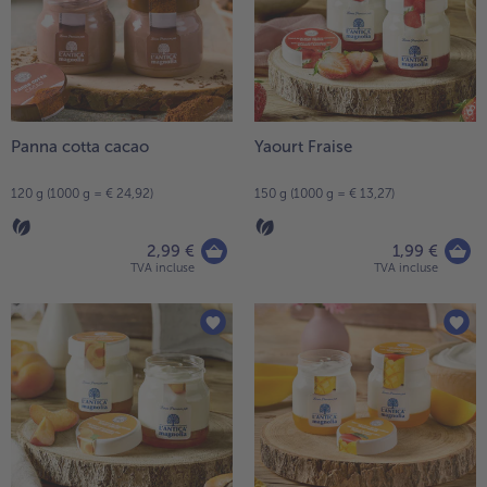
la
TousVins & Alcools
TousBIO
liste.
Ustensiles de cuisine
bofrost*free
TousUstensiles de cuisine
Tousbofrost*free
Gâteaux & Tartes
High Protein
TousGâteaux & Tartes
TousHigh Protein
bofrost*plus.
Tousbofrost*plus.
Panna cotta cacao
Yaourt Fraise
Alternatives végétale
TousAlternatives végétale
Friteuse à air chaud
120 g (1000 g = € 24,92)
150 g (1000 g = € 13,27)
TousFriteuse à air chaud
2,99 €
1,99 €
TVA incluse
TVA incluse