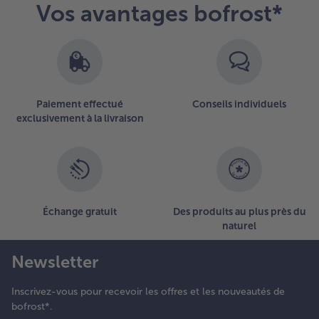
Vos avantages bofrost*
articles.
Vous
avez
10
articles
sur
la
Paiement effectué
Conseils individuels
liste.
exclusivement à la livraison
Échange gratuit
Des produits au plus près du
naturel
Newsletter
Inscrivez-vous pour recevoir les offres et les nouveautés de
bofrost*.