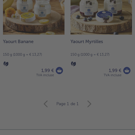
Yaourt Banane
Yaourt Myrtilles
150 g (1000 g = € 13,27)
150 g (1000 g = € 13,27)
1,99 €
1,99 €
TVA incluse
TVA incluse
Continuer
Page 1
de 1
avec
la
vue
d’ensemble
des