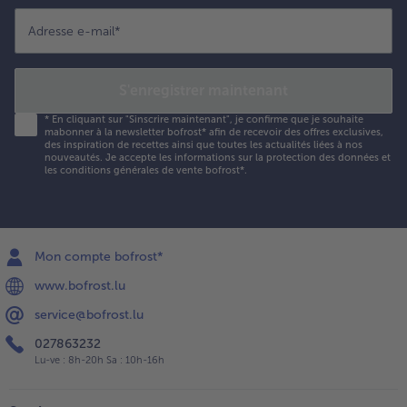
Adresse e-mail
*
S'enregistrer maintenant
*
En cliquant sur "Sinscrire maintenant", je confirme que je souhaite
mabonner à la newsletter bofrost* afin de recevoir des offres exclusives,
des inspiration de recettes ainsi que toutes les actualités liées à nos
nouveautés. Je accepte les
informations sur la protection des données et
les conditions générales de vente bofrost*
.
Mon compte bofrost*
www.bofrost.lu
service@bofrost.lu
027863232
Lu-ve : 8h-20h Sa : 10h-16h