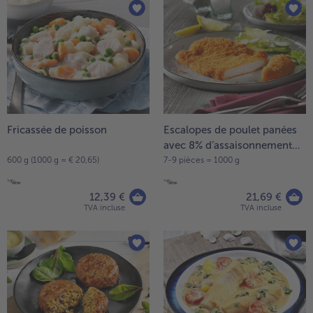
Fricassée de poisson
Escalopes de poulet panées
avec 8% d’assaisonnement
liquide
600 g (1000 g = € 20,65)
7-9 pièces = 1000 g
12,39 €
21,69 €
TVA incluse
TVA incluse