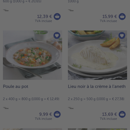
600 g (1000 g = € 20,65)
1000 g
- 5 € à l’achat de 7 menus au choix
12,39 €
15,99 €
TVA incluse
TVA incluse
Poule au pot
Lieu noir à la crème à l'aneth
2 x 400 g = 800 g (1000 g = € 12,49)
2 x 250 g = 500 g (1000 g = € 27,38)
9,99 €
13,69 €
TVA incluse
TVA incluse