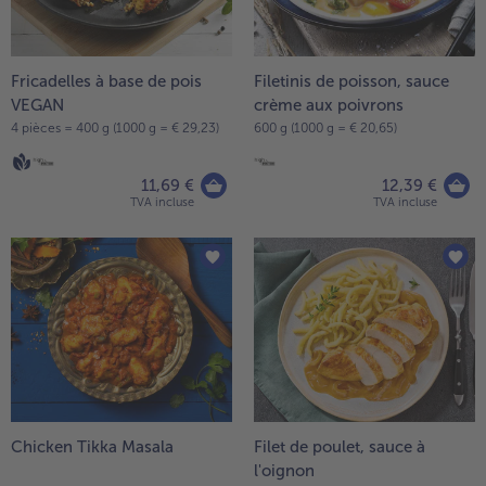
Fricadelles à base de pois
Filetinis de poisson, sauce
VEGAN
crème aux poivrons
4 pièces = 400 g (1000 g = € 29,23)
600 g (1000 g = € 20,65)
11,69 €
12,39 €
TVA incluse
TVA incluse
Chicken Tikka Masala
Filet de poulet, sauce à
l'oignon