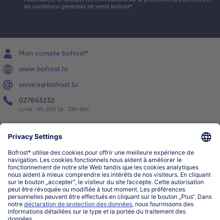
les conditions générales de vente bofrost*
.
Mon compte bofrost*
www.bofrost.lu
service@bofrost.lu
027863232
Lu-ve : 8h-20h Sa : 10h-16h
Service
Qui sommes-nous?
Catégories