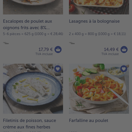
la
TousVins & Alcools
TousBIO
liste.
Ustensiles de cuisine
bofrost*free
TousUstensiles de cuisine
Tousbofrost*free
Gâteaux & Tartes
High Protein
Escalopes de poulet aux
Lasagnes à la bolognaise
TousGâteaux & Tartes
TousHigh Protein
oignons frits avec 8%
bofrost*plus.
d’assaisonnement liquide
5-6 pièces = 625 g (1000 g = € 28,46)
2 x 400 g = 800 g (1000 g = € 18,11)
Tousbofrost*plus.
Alternatives végétale
TousAlternatives végétale
17,79 €
14,49 €
Friteuse à air chaud
TVA incluse
TVA incluse
TousFriteuse à air chaud
Filetinis de poisson, sauce
Farfalline au poulet
crème aux fines herbes