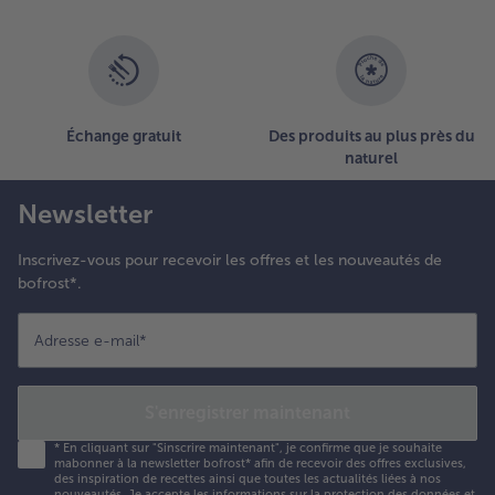
Échange gratuit
Des produits au plus près du
naturel
Newsletter
Inscrivez-vous pour recevoir les offres et les nouveautés de
bofrost*.
Adresse e-mail
*
S'enregistrer maintenant
*
En cliquant sur "Sinscrire maintenant", je confirme que je souhaite
mabonner à la newsletter bofrost* afin de recevoir des offres exclusives,
des inspiration de recettes ainsi que toutes les actualités liées à nos
nouveautés. Je accepte les
informations sur la protection des données et