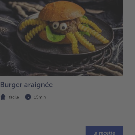
Burger araignée
facile
15min
la recette