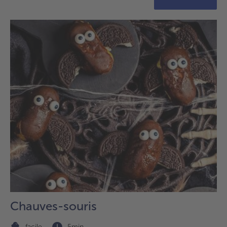
Chauves-souris
facile
5min