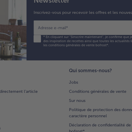
Newsletter
Inscrivez-vous pour recevoir les offres et les nouve
Adresse e-mail
*
*
En cliquant sur "Sinscrire maintenant", je confirme que j
des inspiration de recettes ainsi que toutes les actualités
les conditions générales de vente bofrost*
.
Qui sommes-nous?
Jobs
rectement l’article
Conditions générales de vente
Sur nous
Politique de protection des donn
caractère personnel
Déclaration de confidentialité de 
s
bofrost*