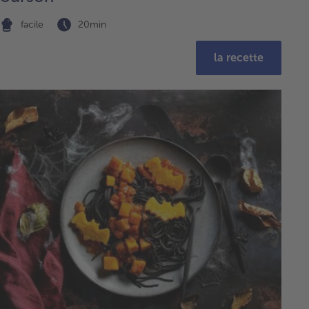
facile
20min
la recette