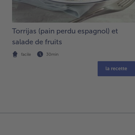
Torrijas (pain perdu espagnol) et
salade de fruits
facile
30min
la recette
Continuer
avec
la
vue
d’ensemble
des
articles.