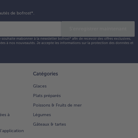
autés de bofrost*.
S'enregistrer maintenant
e souhaite mabonner à la newsletter bofrost* afin de recevoir des offres exclusives,
 liées à nos nouveautés. Je accepte les
informations sur la protection des données et
Catégories
Glaces
Plats préparés
Poissons & Fruits de mer
ées à
Légumes
Gâteaux & tartes
l'application