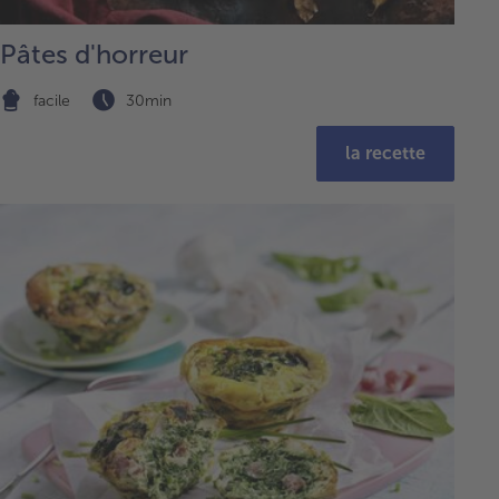
Pâtes d'horreur
facile
30min
la recette