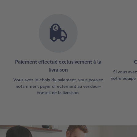
Vous
avez
25
articles
sur
la
liste.
Paiement effectué exclusivement à la
C
livraison
Si vous avez
notre équipe 
Vous avez le choix du paiement, vous pouvez
notamment payer directement au vendeur-
conseil de la livraison.