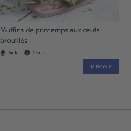
Muffins de printemps aux œufs
brouillés
facile
25min
la recette