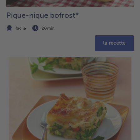
Pique-nique bofrost*
facile
20min
la recette