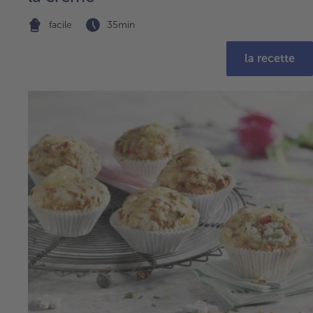
facile
35min
la recette