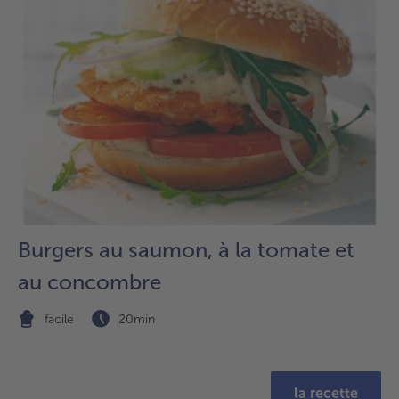
sur
la
liste.
Burgers au saumon, à la tomate et
au concombre
facile
20min
la recette