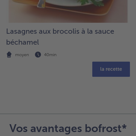
Lasagnes aux brocolis à la sauce
béchamel
moyen
40min
la recette
Vos avantages bofrost*