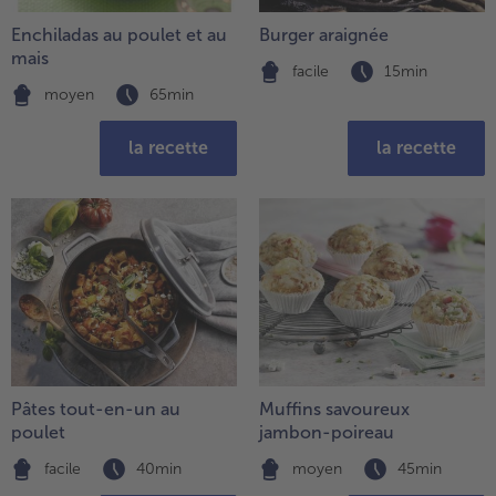
Enchiladas au poulet et au
Burger araignée
- 5 € à l’achat de 7 menus au choix
mais
facile
15min
moyen
65min
la recette
la recette
Pâtes tout-en-un au
Muffins savoureux
poulet
jambon-poireau
facile
40min
moyen
45min