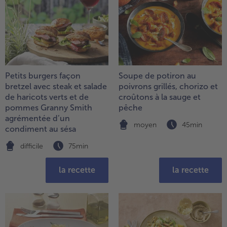
Petits burgers façon
Soupe de potiron au
bretzel avec steak et salade
poivrons grillés, chorizo et
de haricots verts et de
croûtons à la sauge et
pommes Granny Smith
pêche
agrémentée d’un
moyen
45min
condiment au sésa
difficile
75min
la recette
la recette