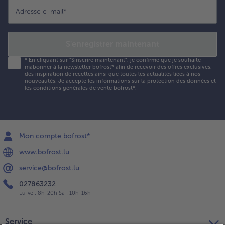
Adresse e-mail
*
S'enregistrer maintenant
*
En cliquant sur "Sinscrire maintenant", je confirme que je souhaite
mabonner à la newsletter bofrost* afin de recevoir des offres exclusives,
des inspiration de recettes ainsi que toutes les actualités liées à nos
nouveautés. Je accepte les
informations sur la protection des données et
les conditions générales de vente bofrost*
.
Mon compte bofrost*
www.bofrost.lu
service@bofrost.lu
027863232
Lu-ve : 8h-20h Sa : 10h-16h
Service