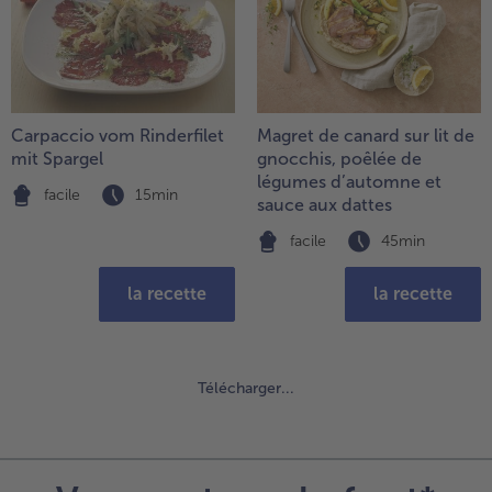
Carpaccio vom Rinderfilet
Magret de canard sur lit de
mit Spargel
gnocchis, poêlée de
légumes d’automne et
facile
15min
sauce aux dattes
facile
45min
la recette
la recette
Télécharger...
Continuer
avec
la
vue