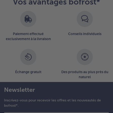
Vos avantages bofrost*
d’ensemble
des
articles.
Vous
avez
47
Paiement effectué
Conseils individuels
articles
exclusivement à la livraison
sur
la
liste.
Échange gratuit
Des produits au plus près du
naturel
Newsletter
Inscrivez-vous pour recevoir les offres et les nouveautés de
bofrost*.