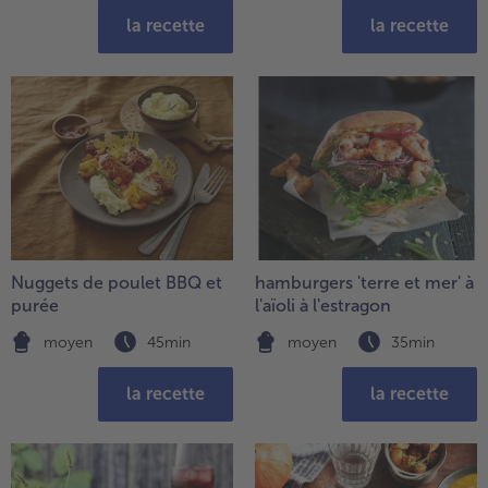
la recette
la recette
Nuggets de poulet BBQ et
hamburgers 'terre et mer' à
purée
l'aïoli à l'estragon
moyen
45min
moyen
35min
la recette
la recette