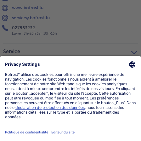
www.bofrost.lu
service@bofrost.lu
027863232
Lu-ve : 8h-20h Sa : 10h-16h
Service
Qui sommes-nous?
Catégories