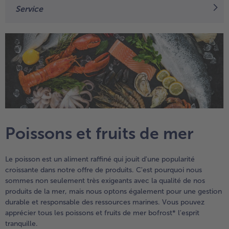
Service
TousVins & Alcools
TousBIO
Ustensiles de cuisine
bofrost*free
TousUstensiles de cuisine
Tousbofrost*free
Gâteaux & Tartes
High Protein
TousGâteaux & Tartes
TousHigh Protein
bofrost*plus.
Tousbofrost*plus.
Alternatives végétale
TousAlternatives végétale
Friteuse à air chaud
TousFriteuse à air chaud
Poissons et fruits de mer
Le poisson est un aliment raffiné qui jouit d'une popularité
croissante dans notre offre de produits. C'est pourquoi nous
sommes non seulement très exigeants avec la qualité de nos
produits de la mer, mais nous optons également pour une gestion
durable et responsable des ressources marines. Vous pouvez
apprécier tous les poissons et fruits de mer bofrost* l'esprit
tranquille.